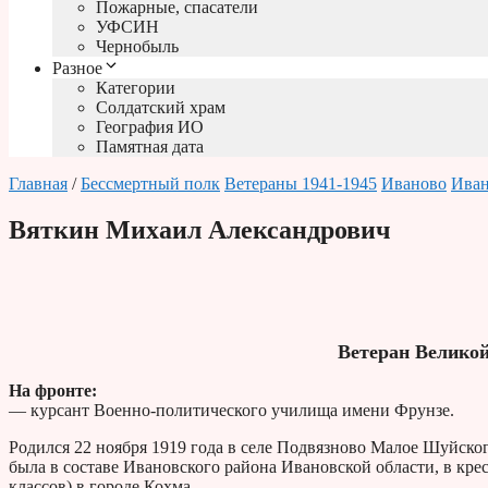
Пожарные, спасатели
УФСИН
Чернобыль
Разное
Категории
Солдатский храм
География ИО
Памятная дата
Главная
/
Бессмертный полк
Ветераны 1941-1945
Иваново
Иван
Вяткин Михаил Александрович
Ветеран Велико
На фронте:
— курсант Военно-политического училища имени Фрунзе.
Родился 22 ноября 1919 года в селе Подвязново Малое Шуйског
была в составе Ивановского района Ивановской области, в крес
классов) в городе Кохма.