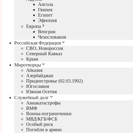
Ангола
Гвинея
Египет
Эфиопия
Европа
Венгрия
Чехословакия
Российская Федерация
СВО, Новороссия
Северный Кавказ
Крым
Миротворцы
Абхазия
Азербайджан
Приднестровье (02.03.1992)
Югославия
Южная Осетия
Служебный долг
Авиакатастрофы
ВМФ
Воины-пограничники
МВД/КГБ/ФСБ
Особый риск
Погибли в армии