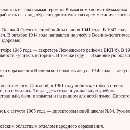
тельность начала поммастером на Кохомском хлопчатобумажном
работать на завод «Красны двигатель» слесарем механического о
 Великой Отечественной войны с июня 1941 года. В 1942 году
л. В октябре 1944 года направлен на учебу в Военно-политичес
о здоровью.
нтябре 1945 года — секретарь Лежневского райкома ВКП(б). В 1
льности «учитель истории». В том же году — Ивановскую обла
ого образования Ивановской области: август 1950 года — август
ия.
ого дома им. Стасовой, в 1961 году добился, чтобы в стенах
, но и учились. Тогда здесь создали уникальную учебно-
остранный, были предметы и на родном для детей языке. Директ
во), с августа 1965 года — директором новой школы №64. Руков
новским областным отделом народного образования.