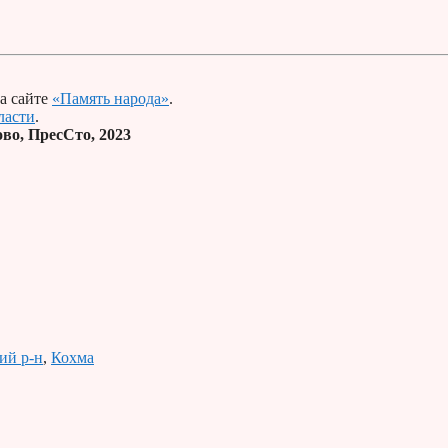
а сайте
«Память народа»
.
ласти
.
во, ПресСто, 2023
ий р-н
,
Кохма