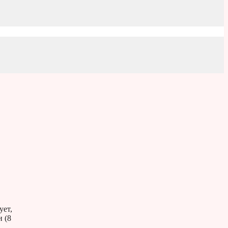
ует,
и (8