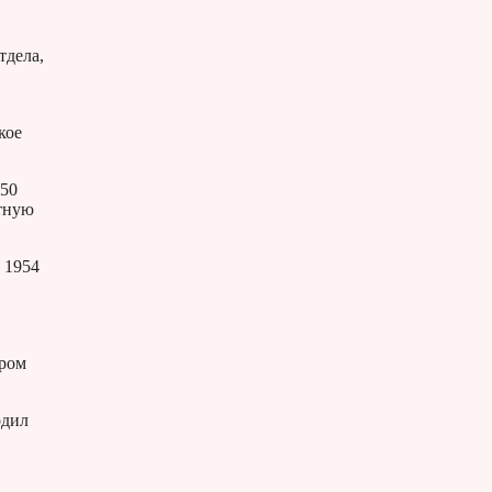
тдела,
кое
950
стную
 1954
ором
одил