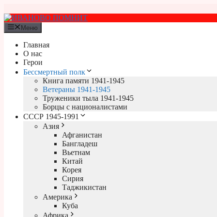
Перейти
к
содержимому
Меню
Главная
О нас
Герои
Бессмертный полк
Книга памяти 1941-1945
Ветераны 1941-1945
Труженики тыла 1941-1945
Борцы с националистами
СССР 1945-1991
Азия
Афганистан
Бангладеш
Вьетнам
Китай
Корея
Сирия
Таджикистан
Америка
Куба
Африка