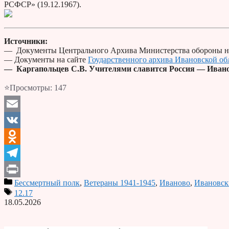
РСФСР» (19.12.1967).
Источники:
— Документы Центрального Архива Министерства обороны н
— Документы на сайте
Гоударственного архива Ивановской об
— Каргапольцев С.В. Учителями славится Россия — Ивано
⭐Просмотры:
147
Email
VK
Odnoklassniki
Telegram
Бессмертный полк
,
Ветераны 1941-1945
,
Иваново
,
Ивановск
Print
12.17
18.05.2026