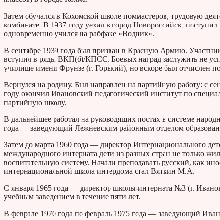
Затем обучался в Кохомской школе поммастеров, трудовую дея
комбинате. В 1937 году уехал в город Новороссийск, поступил 
одновременно учился на рабфаке «Водник».
В сентябре 1939 года был призван в Красную Армию. Участник
вступил в ряды ВКП(б)/КПСС. Боевых наград заслужить не успе
училище имени Фрунзе (г. Горький), но вскоре был отчислен п
Вернулся на родину. Был направлен на партийную работу: с се
году окончил Ивановский педагогический институт по специа
партийную школу.
В дальнейшее работал на руководящих постах в системе народн
года — заведующий Лежневским районным отделом образован
Затем до марта 1960 года — директор Интернационального детск
международного интерната дети из разных стран не только жили
воспитательную систему. Начали преподавать русский, как ин
интернациональной школа интердома стал Вяткин М.А.
С января 1965 года — директор школы-интерната №3 (г. Ивано
учебным заведением в течение пяти лет.
В феврале 1970 года по февраль 1975 года — заведующий Ива