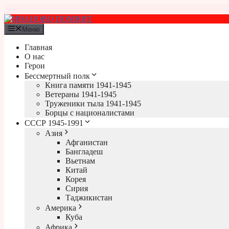
Перейти
к
содержимому
Меню
Главная
О нас
Герои
Бессмертный полк
Книга памяти 1941-1945
Ветераны 1941-1945
Труженики тыла 1941-1945
Борцы с националистами
СССР 1945-1991
Азия
Афганистан
Бангладеш
Вьетнам
Китай
Корея
Сирия
Таджикистан
Америка
Куба
Африка