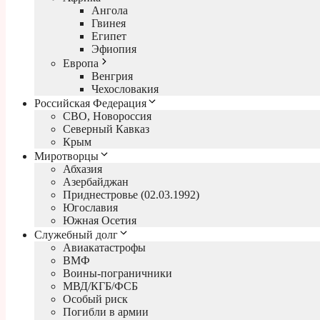
Ангола
Гвинея
Египет
Эфиопия
Европа
Венгрия
Чехословакия
Российская Федерация
СВО, Новороссия
Северный Кавказ
Крым
Миротворцы
Абхазия
Азербайджан
Приднестровье (02.03.1992)
Югославия
Южная Осетия
Служебный долг
Авиакатастрофы
ВМФ
Воины-пограничники
МВД/КГБ/ФСБ
Особый риск
Погибли в армии