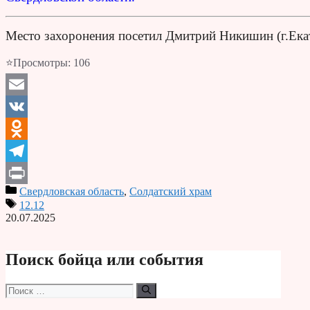
Место захоронения посетил Дмитрий Никишин (г.Ека
⭐Просмотры:
106
Email
VK
Odnoklassniki
Telegram
Свердловская область
,
Солдатский храм
Print
12.12
20.07.2025
Поиск бойца или события
Поиск: