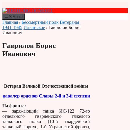
Перейти
к
содержимому
Меню
Главная
/
Бессмертный полк
Ветераны
1941-1945
Ильинское
/ Гаврилов Борис
Иванович
Гаврилов Борис
Иванович
Ветеран Великой Отечественной войны
кавалер орденов Славы 2-й и 3-й степени
На фронте:
— заряжающий танка ИС-122 72-го
отдельного гвардейского тяжелого
танкового полка (10-й гвардейский
танковый корпус, 1-й Украинский фронт),