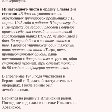
гитлеровцев».
Из наградного листа к ордену Славы 2-й
степени:
«В боях по уничтожению
окруженных группировок противника с 15
марта 1945 года в районах Щварценгрунд и
Риммертсхейде гвардии рядовой Гаврилов
проявил себя, как смелый, инициативный
заражающий танка ИС-122, неутомимый в
бою. За период боев в составе экипажа
тов. Гаврилов уничтожил один тяжелый
танк противника типа «Тигр», пять
противотанковых орудий, пять
автомашин с боеприпасами и грузами, один
станковый пулемет, три огневых точки и
до 90 солдат и офицеров противника».
В апреле-мае 1945 года участвовал в
Берлинской и Пражской наступательных
операциях. После войны был
демобилизован.
Вернулся на родину в Ильинский район.
Последние годы жил в поселке Ильинское-
Хованское.