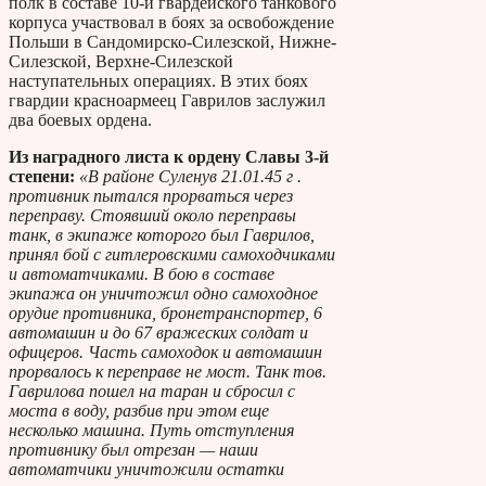
полк в составе 10-й гвардейского танкового
корпуса участвовал в боях за освобождение
Польши в Сандомирско-Силезской, Нижне-
Силезской, Верхне-Силезской
наступательных операциях. В этих боях
гвардии красноармеец Гаврилов заслужил
два боевых ордена.
Из наградного листа к ордену Славы 3-й
степени:
«В районе Суленув 21.01.45 г .
противник пытался прорваться через
переправу. Стоявший около переправы
танк, в экипаже которого был Гаврилов,
принял бой с гитлеровскими самоходчиками
и автоматчиками. В бою в составе
экипажа он уничтожил одно самоходное
орудие противника, бронетранспортер, 6
автомашин и до 67 вражеских солдат и
офицеров. Часть самоходок и автомашин
прорвалось к переправе не мост. Танк тов.
Гаврилова пошел на таран и сбросил с
моста в воду, разбив при этом еще
несколько машина. Путь отступления
противнику был отрезан — наши
автоматчики уничтожили остатки