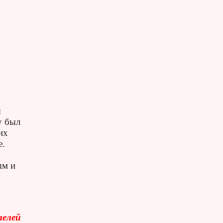
я
у был
их
е.
ым и
телей