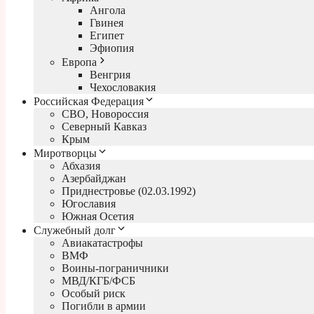
Ангола
Гвинея
Египет
Эфиопия
Европа
Венгрия
Чехословакия
Российская Федерация
СВО, Новороссия
Северный Кавказ
Крым
Миротворцы
Абхазия
Азербайджан
Приднестровье (02.03.1992)
Югославия
Южная Осетия
Служебный долг
Авиакатастрофы
ВМФ
Воины-пограничники
МВД/КГБ/ФСБ
Особый риск
Погибли в армии