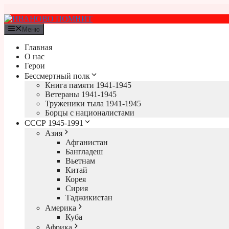
Перейти
к
содержимому
Меню
Главная
О нас
Герои
Бессмертный полк
Книга памяти 1941-1945
Ветераны 1941-1945
Труженики тыла 1941-1945
Борцы с националистами
СССР 1945-1991
Азия
Афганистан
Бангладеш
Вьетнам
Китай
Корея
Сирия
Таджикистан
Америка
Куба
Африка