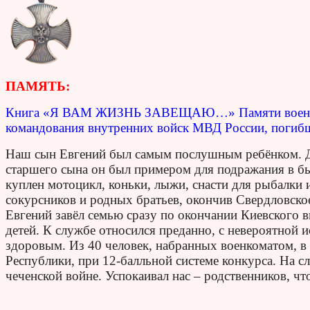
ПАМЯТЬ:
Книга «Я ВАМ ЖИЗНЬ ЗАВЕЩАЮ…» Памяти военнос
командования внутренних войск МВД России, погибш
Наш сын Евгений был самым послушным ребёнком. Д
старшего сына он был примером для подражания в быт
куплен мотоцикл, коньки, лыжи, снасти для рыбалки и
сокурсников и родных братьев, окончив Свердловско
Евгений завёл семью сразу по окончании Киевского
детей. К службе относился преданно, с невероятной
здоровым. Из 40 человек, набранных военкоматом, 
Республики, при 12-балльной системе конкурса. На с
чеченской войне. Успокаивал нас – родственников, чт