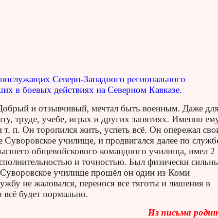
лужащих Северо-Западного регионального
их в боевых действиях на Северном Кавказе.
обрый и отзывчивый, мечтал быть военным. Даже дл
у, труде, учебе, играх и других занятиях. Именно ем
 т. п. Он торопился жить, успеть всё. Он опережал сво
е Суворовское училище, и продвигался далее по служб
 высшего общевойскового командного училища, имел 2
 исполнительностью и точностью. Был физически сильн
в Суворовское училище прошёл он один из Коми
лужбу не жаловался, перенося все тяготы и лишения в
о всё будет нормально.
Из письма роди