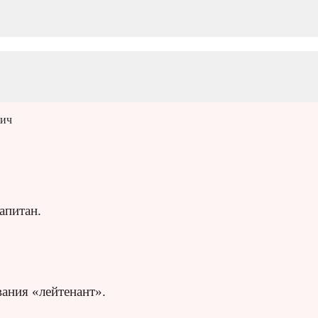
вич
апитан.
вания «лейтенант».