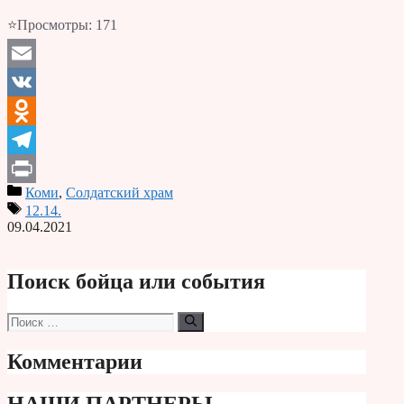
⭐Просмотры:
171
Email
VK
Odnoklassniki
Telegram
Коми
,
Солдатский храм
Print
12.14.
09.04.2021
Поиск бойца или события
Поиск:
Комментарии
НАШИ ПАРТНЕРЫ