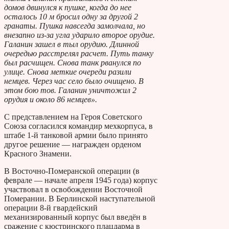
домов двинулся к пушке, когда до нее
осталось 10 м бросил одну за другой 2
гранаты. Пушка навсегда замолчала, но
внезапно из-за угла ударило второе орудие.
Галанин зашел в тыл орудию. Длинной
очередью расстрелял расчет. Путь танку
был расчищен. Снова танк рванулся по
улице. Снова меткие очереди разили
немцев. Через час село было очищено. В
этом бою тов. Галанин уничтожил 2
орудия и около 86 немцев».
С представлением на Героя Советского
Союза согласился командир мехкорпуса, в
штабе 1-й танковой армии было принято
другое решение — награжден орденом
Красного Знамени.
В Восточно-Померанской операции (в
феврале — начале апреля 1945 года) корпус
участвовал в освобождении Восточной
Померании. В Берлинской наступательной
операции 8-й гвардейский
механизированный корпус был введён в
сражение с кюстринского плацдарма в