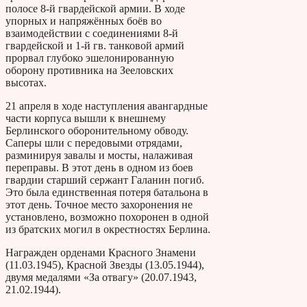
полосе 8-й гвардейской армии. В ходе
упорных и напряжённых боёв во
взаимодействии с соединениями 8-й
гвардейской и 1-й гв. танковой армий
прорвал глубоко эшелонированную
оборону противника на Зееловских
высотах.
21 апреля в ходе наступления авангардные
части корпуса вышли к внешнему
Берлинского оборонительному обводу.
Саперы шли с передовыми отрядами,
разминируя завалы и мосты, налаживая
переправы. В этот день в одном из боев
гвардии старший сержант Галанин погиб.
Это была единственная потеря батальона в
этот день. Точное место захоронения не
установлено, возможно похоронен в одной
из братских могил в окрестностях Берлина.
Награжден орденами Красного Знамени
(11.03.1945), Красной Звезды (13.05.1944),
двумя медалями «За отвагу» (20.07.1943,
21.02.1944).