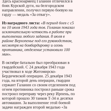
Здесь красноармеец Галанин отличился в
боях Курской дуги, на белгородском
направлении, получил первую боевую на
гарду — медаль «За отвагу».
Из наградного листа:
«В период боев с с5
по 10 июля 1943 года тов. Голанин показал
исключительную четкость в работе при
выполнении любого задания. 8 июля в
районе Верхопенье под его руководством,
несмотря на бомбардировку и огонь
противника, отделение установило 100
мин».
В октябре батальон был преобразован в
гвардейский. С 24 декабря 1943 года
участвовал в ходе Житомирско-
Бердичевской операции. 25 декабря 1943
года, на второй день операции, гвардии
сержант Галанин со своим отделением под
огнем противника построил раньше срока
построил переправу через реку Ирпень, по
которой прошло 30 танков Т-34 и десятки
автомашин. За выполнение этой боевой
задачи награжден второй медалью «За