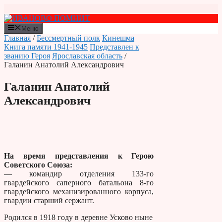
Перейти
к
содержимому
Меню
Главная
/
Бессмертный полк
Кинешма
Книга памяти 1941-1945
Представлен к
званию Героя
Ярославская область
/
Галанин Анатолий Александрович
Галанин Анатолий
Александрович
На время представления к Герою
Советского Союза:
— командир отделения 133-го
гвардейского саперного батальона 8-го
гвардейского механизированного корпуса,
гвардии старший сержант.
Родился в 1918 году в деревне Усково ныне