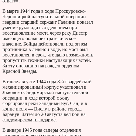
отвагу».
В марте 1944 года в ходе Проскуровско-
Черновицкой наступательной операции
гвардии старший сержант Галанин показал
умение руководить отделением при
восстановление моста через реку Днестр,
имеющего большое стратегическое
значение. Бойцы действовали под огнем
противника в ледяной воде, но мост был
восстановлен в срок, что дало возможность
пропустить техники наступающих частей.
За эту операцию награжден орденом
Красной Звезды.
В июле-августе 1944 года 8-й гвардейский
механизированный корпус участвовал в
Львовско-Сандомирской наступательной
операции, в ходе которой с ходу
форсировал реки Западный Буг, Сан, и в
конце июля — Вислу в районе города
Баранув. Затем до 20 августа вёл бои на
сандомирском плацдарме.
В январе 1945 года саперы отделения
гвардии старшего сержанта Галанина