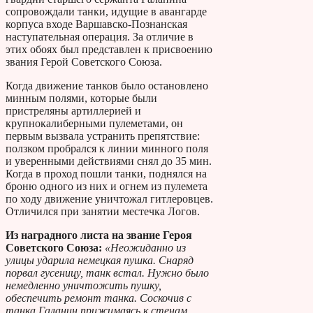
сопровождали танки, идущие в авангарде
корпуса входе Варшавско-Познанская
наступательная операция. За отличие в
этих обоях был представлен к присвоению
звания Герой Советского Союза.
Когда движение танков было остановлено
минным полями, которые были
пристреляны артиллерией и
крупнокалиберными пулеметами, он
первым вызвала устранить препятствие:
ползком пробрался к линии минного поля
и уверенными действиями снял до 35 мин.
Когда в проход пошли танки, поднялся на
броню одного из них и огнем из пулемета
по ходу движение уничтожал гитлеровцев.
Отличился при занятии местечка Логов.
Из наградного листа на звание Героя
Советского Союза:
«Неожиданно из
улицы ударила немецкая пушка. Снаряд
порвал гусеницу, танк встал. Нужно было
немедленно уничтожить пушку,
обеспечить ремонт танка. Соскочив с
танка Галанин прижимаясь к стенам