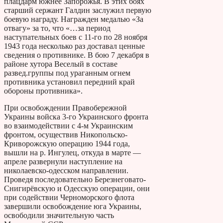
плацдарм южнее Запорожья. В этих боях
старший сержант Галдин заслужил первую
боевую награду. Награжден медалью «За
отвагу» за то, что «…за период
наступательных боев с 11-го по 28 ноября
1943 года несколько раз доставал ценные
сведения о противнике. В бою 7 декабря в
районе хутора Веселый в составе
развед.группы под ураганным огнем
противника установил передний край
обороны противника».
При освобождении Правобережной
Украины войска 3-го Украинского фронта
во взаимодействии с 4-м Украинским
фронтом, осуществив Никопольско-
Криворожскую операцию 1944 года,
вышли на р. Ингулец, откуда в марте —
апреле развернули наступление на
николаевско-одесском направлении.
Проведя последовательно Березнеговато-
Снигирёвскую и Одесскую операции, они
при содействии Черноморского флота
завершили освобождение юга Украины,
освободили значительную часть