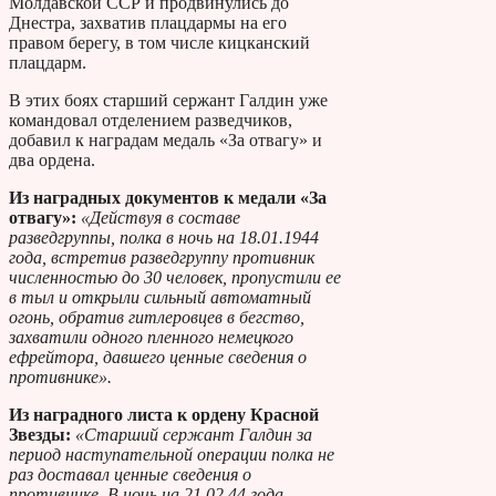
Молдавской ССР и продвинулись до
Днестра, захватив плацдармы на его
правом берегу, в том числе кицканский
плацдарм.
В этих боях старший сержант Галдин уже
командовал отделением разведчиков,
добавил к наградам медаль «За отвагу» и
два ордена.
Из наградных документов к медали «За
отвагу»:
«Действуя в составе
разведгруппы, полка в ночь на 18.01.1944
года, встретив разведгруппу противник
численностью до 30 человек, пропустили ее
в тыл и открыли сильный автоматный
огонь, обратив гитлеровцев в бегство,
захватили одного пленного немецкого
ефрейтора, давшего ценные сведения о
противнике».
Из наградного листа к ордену Красной
Звезды:
«Старший сержант Галдин за
период наступательной операции полка не
раз доставал ценные сведения о
противнике. В ночь на 21.02.44 года,