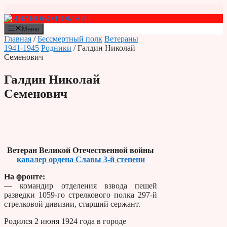
Перейти
к
содержимому
Меню
Главная
/
Бессмертный полк
Ветераны
1941-1945
Родники
/ Галдин Николай
Семенович
Галдин Николай
Семенович
Ветеран Великой Отечественной войны
кавалер ордена Славы 3-й степени
На фронте:
— командир отделения взвода пешей
разведки 1059-го стрелкового полка 297-й
стрелковой дивизии, старший сержант.
Родился 2 июня 1924 года в городе