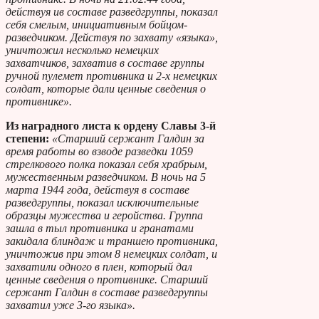
действуя ив составе разведгруппы, показал
себя смелым, инициативным бойцом-
разведчиком. Действуя по захвату «языка»,
уничтожил несколько немецких
захватчиков, захватив в составе группы
ручной пулемет противника и 2-х немецких
солдат, которые дали ценные сведения о
противнике».
Из наградного листа к ордену Славы 3-й
степени:
«Старший сержант Галдин за
время работы во взводе разведки 1059
стрелкового полка показал себя храбрым,
мужественным разведчиком. В ночь на 5
марта 1944 года, действуя в составе
разведгруппы, показал исключительные
образцы мужества и геройства. Группа
зашла в тыл противника и гранатами
закидала блиндаж и траншею противника,
уничтожив при этом 8 немецких солдат, и
захватили одного в плен, который дал
ценные сведения о противнике. Старший
сержант Галдин в составе разведгруппы
захватил уже 3-го языка».