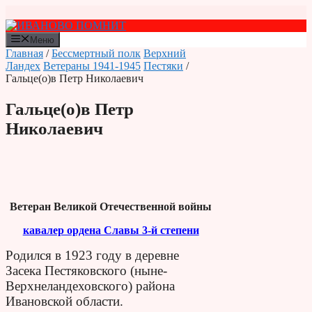
Перейти
к
содержимому
Меню
Главная
/
Бессмертный полк
Верхний
Ландех
Ветераны 1941-1945
Пестяки
/
Гальце(о)в Петр Николаевич
Гальце(о)в Петр
Николаевич
Ветеран Великой Отечественной войны
кавалер ордена Славы 3-й степени
Родился в 1923 году в деревне
Засека Пестяковского (ныне-
Верхнеландеховского) района
Ивановской области.