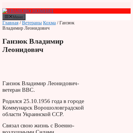
Перейти
к
содержимому
Меню
Главная
/
Ветераны
Кохма
/ Ганзюк
Владимир Леонидович
Ганзюк Владимир
Леонидович
Ганзюк Владимир Леонидович-
ветеран ВВС.
Родился 25.10.1956 года в городе
Коммунарск Ворошоловградской
области Украинской ССР.
Связал свою жизнь с Военно-
воздушными Силами.