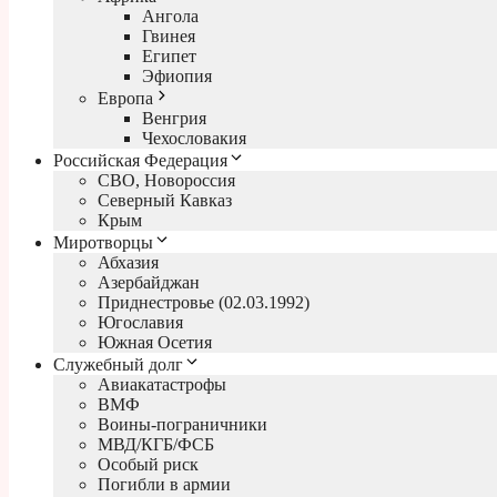
Ангола
Гвинея
Египет
Эфиопия
Европа
Венгрия
Чехословакия
Российская Федерация
СВО, Новороссия
Северный Кавказ
Крым
Миротворцы
Абхазия
Азербайджан
Приднестровье (02.03.1992)
Югославия
Южная Осетия
Служебный долг
Авиакатастрофы
ВМФ
Воины-пограничники
МВД/КГБ/ФСБ
Особый риск
Погибли в армии