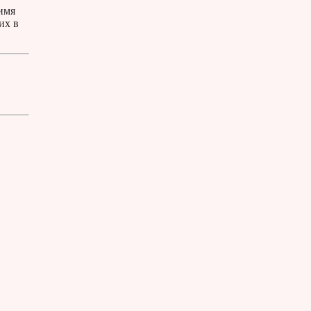
имя
их в