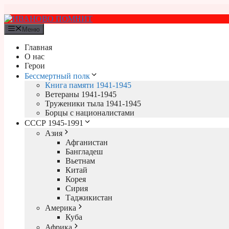
Перейти
к
содержимому
Меню
Главная
О нас
Герои
Бессмертный полк
Книга памяти 1941-1945
Ветераны 1941-1945
Труженики тыла 1941-1945
Борцы с националистами
СССР 1945-1991
Азия
Афганистан
Бангладеш
Вьетнам
Китай
Корея
Сирия
Таджикистан
Америка
Куба
Африка