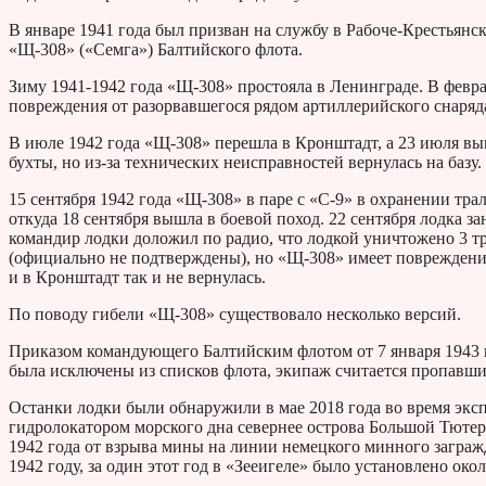
В январе 1941 года был призван на службу в Рабоче-Крестьянс
«Щ-308» («Семга») Балтийского флота.
Зиму 1941-1942 года «Щ-308» простояла в Ленинграде. В февр
повреждения от разорвавшегося рядом артиллерийского снаряд
В июле 1942 года «Щ-308» перешла в Кронштадт, а 23 июля в
бухты, но из-за технических неисправностей вернулась на базу.
15 сентября 1942 года «Щ-308» в паре с «С-9» в охранении тр
откуда 18 сентября вышла в боевой поход. 22 сентября лодка з
командир лодки доложил по радио, что лодкой уничтожено 3 
(официально не подтверждены), но «Щ-308» имеет повреждения
и в Кронштадт так и не вернулась.
По поводу гибели «Щ-308» существовало несколько версий.
Приказом командующего Балтийским флотом от 7 января 1943 го
была исключены из списков флота, экипаж считается пропавшим
Останки лодки были обнаружили в мае 2018 года во время эк
гидролокатором морского дна севернее острова Большой Тютерс
1942 года от взрыва мины на линии немецкого минного заграж
1942 году, за один этот год в «Зееигеле» было установлено окол