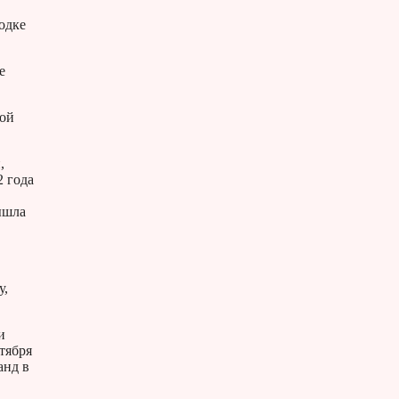
одке
е
кой
,
2 года
ышла
у,
и
тября
анд в