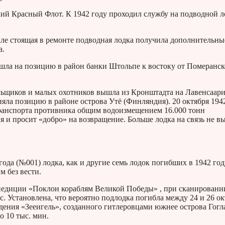
кий Красный Флот. К 1942 году проходил службу на подводной л
але стоящая в ремонте подводная лодка получила дополнительны
а.
ышла на позицию в район банки Штольпе к востоку от Померанс
альщиков и малых охотников вышла из Кронштадта на Лавенсаари
аняла позицию в районе острова Утё (Финляндия). 20 октября 194
транспорта противника общим водоизмещением 16.000 тонн
 и просит «добро» на возвращение. Больше лодка на связь не в
да (№001) лодка, как и другие семь лодок погибших в 1942 год
 без вести.
спедиции «Поклон кораблям Великой Победы» , при сканировани
. Установлена, что вероятно подлодка погибла между 24 и 26 ок
дения «Зееигель», созданного гитлеровцами южнее острова Гогл
о 10 тыс. мин.