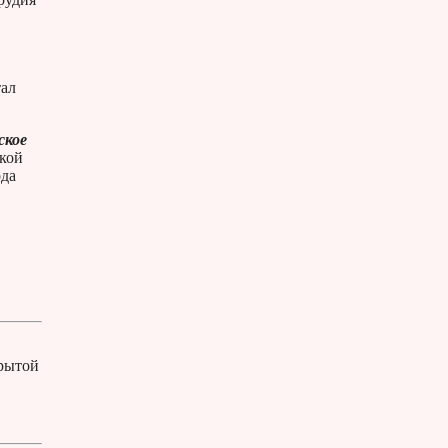
тал
ское
ской
ода
крытой