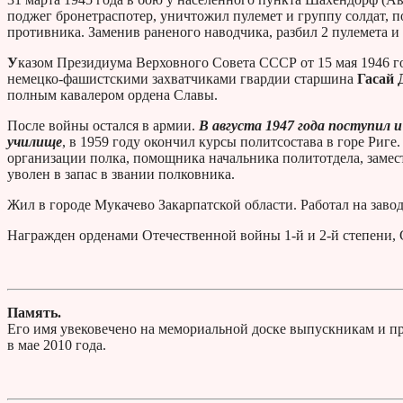
поджег бронетраспотер, уничтожил пулемет и группу солдат, п
противника. Заменив раненого наводчика, разбил 2 пулемета и 
У
казом Президиума Верховного Совета СССР от 15 мая 1946 го
немецко-фашистскими захватчиками гвардии старшина
Гасай 
полным кавалером ордена Славы.
После войны остался в армии.
В августа 1947 года поступил и
училище
, в 1959 году окончил курсы политсостава в горе Риг
организации полка, помощника начальника политотдела, замест
уволен в запас в звании полковника.
Жил в городе Мукачево Закарпатской области. Работал на завод
Награжден орденами Отечественной войны 1-й и 2-й степени, 
Память.
Его имя увековечено на мемориальной доске выпускникам и п
в мае 2010 года.