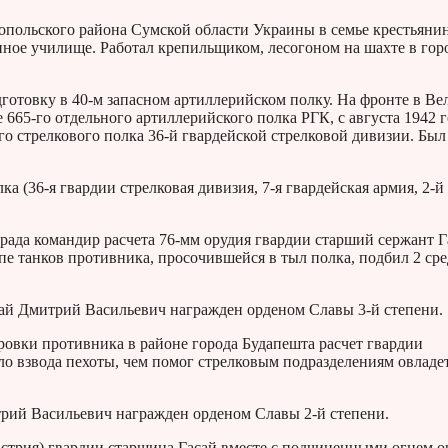
опольского района Сумской области Украины в семье крестьянин
ное училище. Работал крепильщиком, лесогоном на шахте в гор
готовку в 40-м запасном артиллерийском полку. На фронте в В
 665-го отдельного артиллерийского полка РГК, с августа 1942 г
го стрелкового полка 36-й гвардейской стрелковой дивизии. Был
а (36-я гвардии стрелковая дивизия, 7-я гвардейская армия, 2-й
града командир расчета 76-мм орудия гвардии старший сержант Г
пе танков противника, просочившейся в тыл полка, подбил 2 ср
сай Дмитрий Васильевич награжден орденом Славы 3-й степени.
ровки противника в районе города Будапешта расчет гвардии
ло взвода пехоты, чем помог стрелковым подразделениям овладе
трий Васильевич награжден орденом Славы 2-й степени.
встрия) гвардии старшина Гасай вместе с подчиненными огнем о