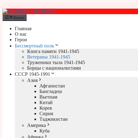
Перейти
к
содержимому
Меню
Главная
О нас
Герои
Бессмертный полк
Книга памяти 1941-1945
Ветераны 1941-1945
Труженики тыла 1941-1945
Борцы с националистами
СССР 1945-1991
Азия
Афганистан
Бангладеш
Вьетнам
Китай
Корея
Сирия
Таджикистан
Америка
Куба
Африка