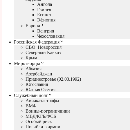
Ангола
Гвинея
Египет
Эфиопия
Европа
Венгрия
Чехословакия
Российская Федерация
СВО, Новороссия
Северный Кавказ
Крым
Миротворцы
Абхазия
Азербайджан
Приднестровье (02.03.1992)
Югославия
Южная Осетия
Служебный долг
Авиакатастрофы
ВМФ
Воины-пограничники
МВД/КГБ/ФСБ
Особый риск
Погибли в армии