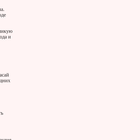
а.
оде
еликую
ода и
асай
едних
ть
рудия