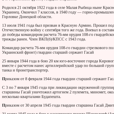
Родился 21 октября 1922 года в селе Малая Рыбица ныне Красн
Украинец. Окончил 7 классов, в 1940 году — горно-промышлен
Горловке Донецкой области.
13 июля 1941 года был призван в Красную Армию. Прошел под
Отечественную войну с сентября того же года. Воевал в составе
до победы командиром расчета 76-мм орудия 108-го гвардейско
трижды ранен. Член ВКП(б)/КПСС с 1943 года.
Командир расчета 76-мм орудия 108-го гвардии стрелкового полк
Украинский фронт) гвардии старший сержант Гасай
25 января 1944 года в бою 20 км юго-восточнее города Кирово
вместе с расчетом нанес артиллерийский удар по большой груп
танка и бронетранспортер.
П
риказом от 8 февраля 1944 года гвардии старший сержант Га
С 3 по 7 января 1945 года при ликвидации окруженной группи
старшины Гасай уничтожил артогнем 2 пулемета, миномет, око
несколько кварталами Будапешта.
П
риказом от 30 апреля 1945 года гвардии старшина Гасай Дми
31 марта 1945 года в бою у населенного пункта Шахендорф (А