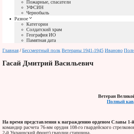
Пожарные, спасатели
УФСИН
Чернобыль
Разное
Категории
Солдатский храм
География ИО
Памятная дата
Главная
/
Бессмертный полк
Ветераны 1941-1945
Иваново
Полн
Гасай Дмитрий Васильевич
Ветеран Велико
Полный кав
На время представления к награждению орденом Славы 1-й
командир расчета 76-мм орудия 108-го гвардейского стрелковог
2-й Украинский фронт) гвардии старшина.