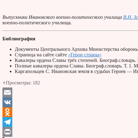
Выпускники Ивановского военно-политического училища
В.Н. З
военно-политического училища.
Библиография
Документы Центрального Архива Министерства обороны
Страница на сайте сайте
«Герои страны»
Кавалеры ордена Славы трёх степеней. Биограф.словарь. 
Полные кавалеры ордена Славы. Биограф.словарь. Т. 1. М.
Каргапольцев С. Ивановская земля в судьбах Героев — Ив
⭐Просмотры:
182
Email
VK
Odnoklassniki
Telegram