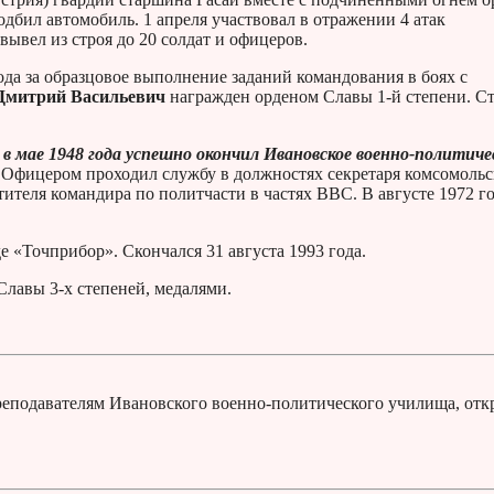
одбил автомобиль. 1 апреля участвовал в отражении 4 атак
вывел из строя до 20 солдат и офицеров.
да за образцовое выполнение заданий командования в боях с
Дмитрий Васильевич
награжден орденом Славы 1-й степени. С
 в мае 1948 года успешно окончил Ивановское военно-политиче
е. Офицером проходил службу в должностях секретаря комсомоль
ителя командира по политчасти в частях ВВС. В августе 1972 г
е «Точприбор». Скончался 31 августа 1993 года.
Славы 3-х степеней, медалями.
реподавателям Ивановского военно-политического училища, от