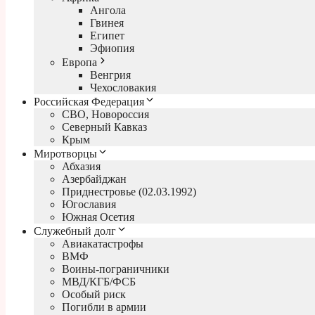
Ангола
Гвинея
Египет
Эфиопия
Европа
Венгрия
Чехословакия
Российская Федерация
СВО, Новороссия
Северный Кавказ
Крым
Миротворцы
Абхазия
Азербайджан
Приднестровье (02.03.1992)
Югославия
Южная Осетия
Служебный долг
Авиакатастрофы
ВМФ
Воины-пограничники
МВД/КГБ/ФСБ
Особый риск
Погибли в армии