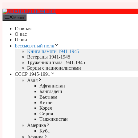
Перейти
к
содержимому
Меню
Главная
О нас
Герои
Бессмертный полк
Книга памяти 1941-1945
Ветераны 1941-1945
Труженики тыла 1941-1945
Борцы с националистами
СССР 1945-1991
Азия
Афганистан
Бангладеш
Вьетнам
Китай
Корея
Сирия
Таджикистан
Америка
Куба
Африка