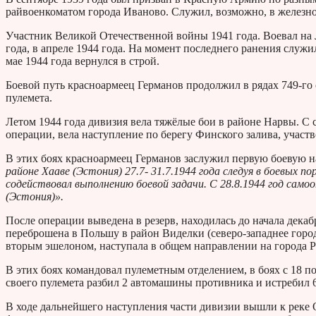
райвоенкоматом города Иваново. Служил, возможно, в железн
Участник Великой Отечественной войны 1941 года. Воевал на 
года, в апреле 1944 года. На момент последнего ранения служ
мае 1944 года вернулся в строй.
Боевой путь красноармеец Германов продолжил в рядах 749-го 
пулемета.
Летом 1944 года дивизия вела тяжёлые бои в районе Нарвы. С 
операции, вела наступление по берегу Финского залива, учас
В этих боях красноармеец Германов заслужил первую боевую на
районе Хааве (Эстония) 27.7- 31.7.1944 года следуя в боевых
содействовал выполнению боевой задачи. С 28.8.1944 год само
(Эстония)».
После операции выведена в резерв, находилась до начала дека
переброшена в Польшу в район Виделки (северо-западнее горо
вторым эшелоном, наступала в общем направлении на города Р
В этих боях командовал пулеметным отделением, в боях с 18 п
своего пулемета разбил 2 автомашины противника и истребил 6
В ходе дальнейшего наступления части дивизии вышли к реке 