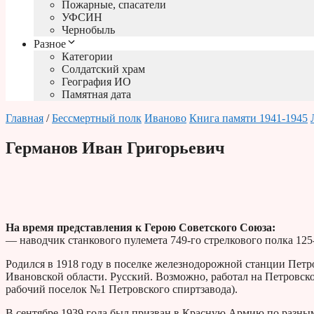
Пожарные, спасатели
УФСИН
Чернобыль
Разное
Категории
Солдатский храм
География ИО
Памятная дата
Главная
/
Бессмертный полк
Иваново
Книга памяти 1941-1945
Германов Иван Григорьевич
На время представления к Герою Советского Союза:
— наводчик станкового пулемета 749-го стрелкового полка 125
Родился в 1918 году в поселке железнодорожной станции Петр
Ивановской области. Русский. Возможно, работал на Петровск
рабочий поселок №1 Петровского спиртзавода).
В сентябре 1939 года был призван в Красную Армию по раз