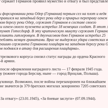
 сержант Германов проявил мужество и отвагу и был представле
и форсировании реки Одер (Германия) первым сел на плот и ведя
правился на западный берег реки одер и прикрыл переправу огнем
дном берегу реки Одер, сержант Германов в составе своего
 и огнем своего пулемета истребил 18 немецких солдат. В этот
 пункт Готесдорф. В эту критическую минуту сержант Германо
реливать гитлеровцев. В двухчасовом бою Германов истребил 25
стреблять немцев гранатами. Враг не выдержал удара советских 
трашию сержанта Германова плацдарм на западном берегу реки 
ов поднялся в атаку для расширения плацдарма».
трелкового корпуса снизил статус награды до ордена Красного
-й армии.
 после оформления наградного листа — 17 февраля 1945 года.
у (южнее города Берслау, ныне — город Вроцлав, Польша).
Суховице. Возможно, после войны перезахоронен на ближайшем
е значится (в 379 братских могилах захоронено 7205 советских
 отвагу» (23.01.1945), «За боевые заслуги» (07.09.1944).