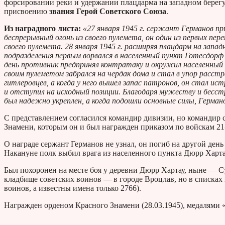
форсировании реки и удержании плацдарма на западном берегу
присвоению
звания Герой Советского Союза
.
Из наградного листа:
«27 января 1945 г. сержант Германов пр
беспрерывный огонь из своего пулемета, он один из первых пере
своего пулемета. 28 января 1945 г. расширяя плацдарм на запа
подразделения первым ворвался в населенный пункт Готесдорф
день противник предпринял контратаку и окружил населенный
своим пулеметом забрался на чердак дома и стал в упор расст
гитлеровцев, а когда у него вышел запас патронов, он стал и
и отступил на исходный позиции. Благодаря мужеству и бесс
был надежно укреплен, а когда подошли основные силы, Герман
С представлением согласился командир дивизии, но командир с
Знамени, которым он и был награжден приказом по войскам 21
О награде сержант Германов не узнал, он погиб на другой день
Накануне полк выбил врага из населенного пункта Дюрр Харта
Был похоронен на месте боя у деревни Дюрр Хартау, ныне — 
кладбище советских воинов — в городе Вроцлав, но в списках н
воинов, а известны имена только 2766).
Награжден орденом Красного Знамени (28.03.1945), медалями «За