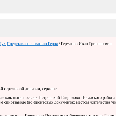
Лух
Представлен к званию Героя
/ Германов Иван Григорьевич
-й стрелковой дивизии, сержант.
овская, ныне поселок Петровский Гаврилово-Посадского района
ом спиртзаводе (во фронтовых документах местом жительства ук
ными данным — Гаврилово-Посадским райвоенкоматом или Лени