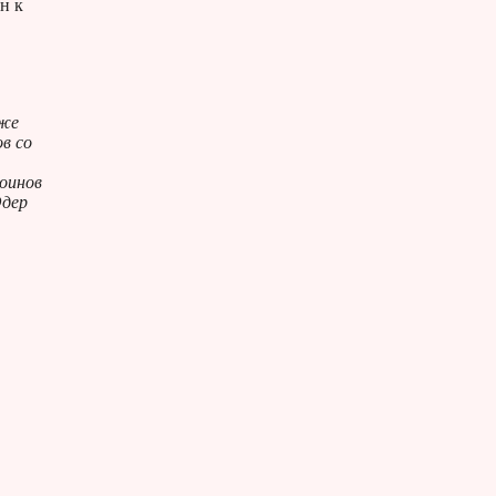
н к
 же
в со
воинов
Одер