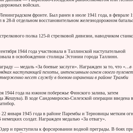
одорожных войсках.
Ленинградском фронте. Был ранен в июле 1941 года, в феврале 
ил в 28-й отдельном восстановительном железнодорожном баталь
стрелкового полка 125-й стрелковой дивизии, наводчиком станк
сентября 1944 года участвовала в Таллинской наступательной
твовала в освобождении столицы Эстонии города Таллинн.
граду — медаль «За боевые заслуги». Награжден за то, что «
…в 
 порядках наступающей пехоты, интенсивным огнем своего пулеме
отверженно несет службу в боевом охранении в районе Трамби
бря 1944 года на южном побережье Финского залива, затем
да Жешува). В ходе Сандомироско-Силезской операции введена в
атибор.
о 22 января 1945 года в районе Парембы и Терновицы метким ог
 немецких солдат. Награжден медалью «За отвагу».
Одер и приступила к форсировании водной преграды. В боях пр