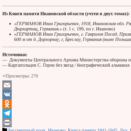
Из Книги памяти Ивановской области (учтен в двух томах):
«ГЕРМАНОВ Иван Григорьевич, 1918, Ивановская обл. Рядо
Дюрхартац, Германия.»
(т. 1 с. 199, по г. Иваново)
«ГЕРМАНОВ Иван Григорьевич, г. Гаврилов Посад. Призван
600 м от д. Дорхорнау, г, Бреслау, Германия (ныне Польш
Источники:
— Документы Центрального Архива Министерства обороны н
— Каргапольцев С. Герои без звезд / биографический альманах
⭐Просмотры:
270
Email
VK
Odnoklassniki
Telegram
Бессмертный полк
,
Иваново
,
Книга памяти 1941-1945
,
Лух
,