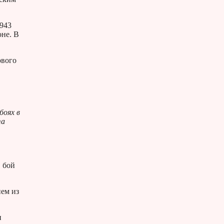
1943
оне. В
ового
боях в
та
 бой
нем из
и