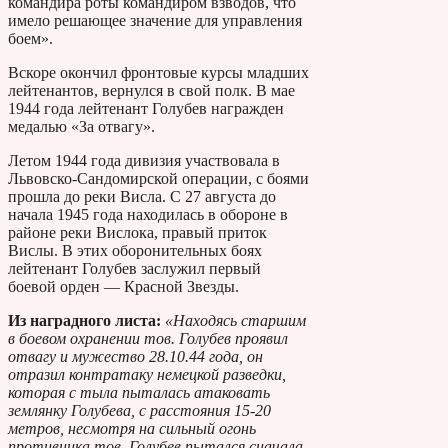
командира роты командиром взводов, что
имело решающее значение для управления
боем».
Вскоре окончил фронтовые курсы младших
лейтенантов, вернулся в свой полк. В мае
1944 года лейтенант Голубев награжден
медалью «За отвагу».
Летом 1944 года дивизия участвовала в
Львовско-Сандомирской операции, с боями
прошла до реки Висла. С 27 августа до
начала 1945 года находилась в обороне в
районе реки Вислока, правый приток
Вислы. В этих оборонительных боях
лейтенант Голубев заслужил первый
боевой орден — Красной Звезды.
Из наградного листа:
«Находясь старшим
в боевом охранении тов. Голубев проявил
отвагу и мужество 28.10.44 года, он
отразил контратаку немецкой разведки,
которая с тыла пыталась атаковать
землянку Голубева, с расстояния 15-20
метров, несмотря на сильный огонь
противника тов. Голубев пытался сначала