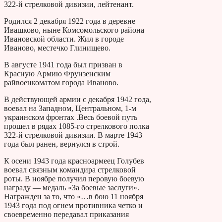
322-й стрелковой дивизии, лейтенант.
Родился 2 декабря 1922 года в деревне
Ивашково, ныне Комсомольского района
Ивановской области. Жил в городе
Иваново, местечко Глинищево.
В августе 1941 года был призван в
Красную Армию Фрунзенским
райвоенкоматом города Иваново.
В действующей армии с декабря 1942 года,
воевал на Западном, Центральном, 1-м
украинском фронтах .Весь боевой путь
прошел в рядах 1085-го стрелкового полка
322-й стрелковой дивизии. В марте 1943
года был ранен, вернулся в строй.
К осени 1943 года красноармеец Голубев
воевал связным командира стрелковой
роты. В ноябре получил перовую боевую
награду — медаль «За боевые заслуги».
Награжден за то, что «…в бою 11 ноября
1943 года под огнем противника четко и
своевременно передавал приказания