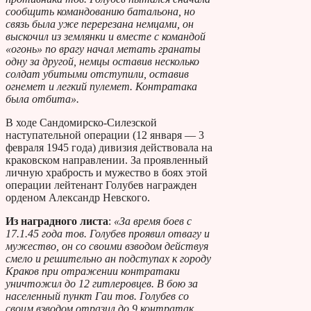
сообщить командованию батальона, но
связь была уже перерезана немцами, он
выскочил из землянки и вместе с командой
«огонь» по врагу начал метать гранаты
одну за другой, немцы оставив несколько
солдат убитыми отступили, оставив
огнемет и легкий пулемет. Контратака
была отбита».
В ходе Сандомирско-Силезской
наступательной операции (12 января — 3
февраля 1945 года) дивизия действовала на
краковском направлении. За проявленный
личную храбрость и мужество в боях этой
операции лейтенант Голубев награжден
орденом Александр Невского.
Из наградного листа
:
«За время боев с
17.1.45 года тов. Голубев проявил отвагу и
мужество, он со своими взводом действуя
смело и решительно ан подступах к городу
Краков при отражении контратаки
уничтожил до 12 гитлеровцев. В бою за
населенный пункт Гаи тов. Голубев со
своим взводом отразил до 9 контратак