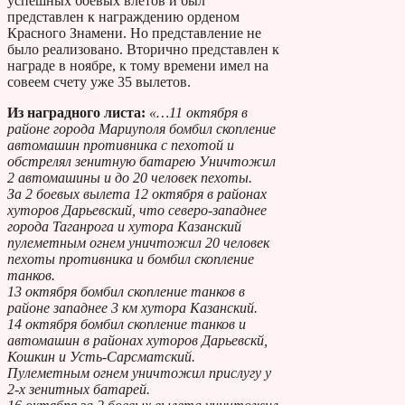
успешных боевых влетов и был
представлен к награждению орденом
Красного Знамени. Но представление не
было реализовано. Вторично представлен к
награде в ноябре, к тому времени имел на
совеем счету уже 35 вылетов.
Из наградного листа:
«…11 октября в
районе города Мариуполя бомбил скопление
автомашин противника с пехотой и
обстрелял зенитную батарею Уничтожил
2 автомашины и до 20 человек пехоты.
За 2 боевых вылета 12 октября в районах
хуторов Дарьевский, что северо-западнее
города Таганрога и хутора Казанский
пулеметным огнем уничтожил 20 человек
пехоты противника и бомбил скопление
танков.
13 октября бомбил скопление танков в
районе западнее 3 км хутора Казанский.
14 октября бомбил скопление танков и
автомашин в районах хуторов Дарьевскй,
Кошкин и Усть-Сарсматский.
Пулеметным огнем уничтожил прислугу у
2-х зенитных батарей.