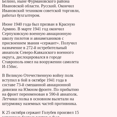
Белино, ныне Фурмановского района
Ивановской области. Русский. Окончил
Ивановский техником советской торговли,
работал бухгалтером.
Июне 1940 года был призван в Красную
Армию. В марте 1941 год окончил
Серпуховскую военную авиационную
школу пилотов и авиамехаников с
присвоением звания «сержант». Получил
назначение в 272-й истребительный
авиаполк Северо-Кавказского военного
округа, дислоцировался в городе
Ставрополь имел на вооружении самолета
И-15бис.
В Великую Отечественную войну полк
вступил в бой в октябре 1941 года в
составе 73-й смешанной авиационной
дивизии на Южном фронте. По прибытию
на фронт переименован в 590-й авиаполк.
Летчики полка в основном вылетали на
штурмовку наземных частей противника.
К 25 октября сержант Голубев произвел 15