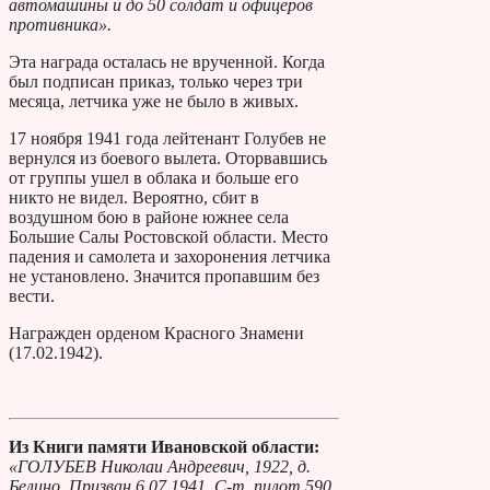
автомашины и до 50 солдат и офицеров
противника».
Эта награда осталась не врученной. Когда
был подписан приказ, только через три
месяца, летчика уже не было в живых.
17 ноября 1941 года лейтенант Голубев не
вернулся из боевого вылета. Оторвавшись
от группы ушел в облака и больше его
никто не видел. Вероятно, сбит в
воздушном бою в районе южнее села
Большие Салы Ростовской области. Место
падения и самолета и захоронения летчика
не установлено. Значится пропавшим без
вести.
Награжден орденом Красного Знамени
(17.02.1942).
Из Книги памяти Ивановской области:
«ГОЛУБЕВ Николаи Андреевич, 1922, д.
Белино. Призван 6.07.1941. С-т, пилот 590