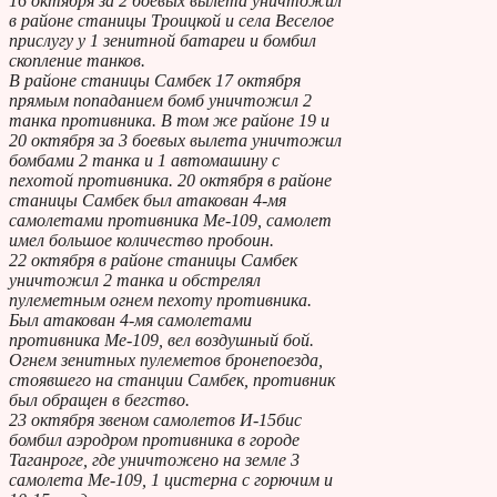
16 октября за 2 боевых вылета уничтожил
в районе станицы Троицкой и села Веселое
прислугу у 1 зенитной батареи и бомбил
скопление танков.
В районе станицы Самбек 17 октября
прямым попаданием бомб уничтожил 2
танка противника. В том же районе 19 и
20 октября за 3 боевых вылета уничтожил
бомбами 2 танка и 1 автомашину с
пехотой противника. 20 октября в районе
станицы Самбек был атакован 4-мя
самолетами противника Ме-109, самолет
имел большое количество пробоин.
22 октября в районе станицы Самбек
уничтожил 2 танка и обстрелял
пулеметным огнем пехоту противника.
Был атакован 4-мя самолетами
противника Ме-109, вел воздушный бой.
Огнем зенитных пулеметов бронепоезда,
стоявшего на станции Самбек, противник
был обращен в бегство.
23 октября звеном самолетов И-15бис
бомбил аэродром противника в городе
Таганроге, где уничтожено на земле 3
самолета Ме-109, 1 цистерна с горючим и