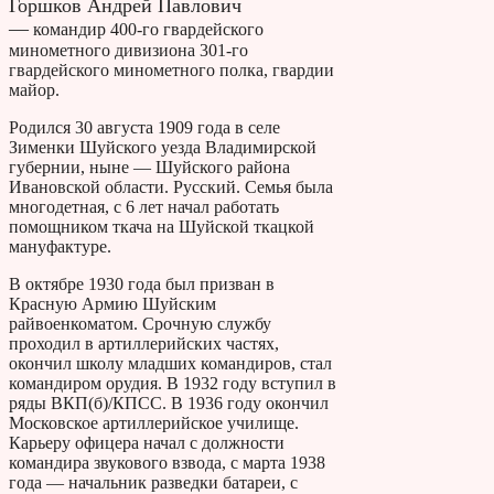
Горшков Андрей Павлович
—
командир 400-го гвардейского
минометного дивизиона 301-го
гвардейского минометного полка, гвардии
майор.
Родился 30 августа 1909 года в селе
Зименки Шуйского уезда Владимирской
губернии, ныне — Шуйского района
Ивановской области. Русский. Семья была
многодетная, с 6 лет начал работать
помощником ткача на Шуйской ткацкой
мануфактуре.
В октябре 1930 года был призван в
Красную Армию Шуйским
райвоенкоматом. Срочную службу
проходил в артиллерийских частях,
окончил школу младших командиров, стал
командиром орудия. В 1932 году вступил в
ряды ВКП(б)/КПСС. В 1936 году окончил
Московское артиллерийское училище.
Карьеру офицера начал с должности
командира звукового взвода, с марта 1938
года — начальник разведки батареи, с