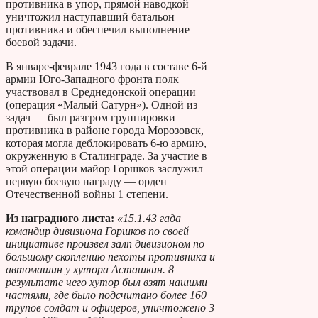
противника в упор, прямой наводкой
уничтожил наступавший батальон
противника и обеспечил выполнение
боевой задачи.
В январе-феврале 1943 года в составе 6-й
армии Юго-Западного фронта полк
участвовал в Среднедонской операции
(операция «Малый Сатурн»). Одной из
задач — был разгром группировки
противника в районе города Морозовск,
которая могла деблокировать 6-ю армию,
окруженную в Сталинграде. За участие в
этой операции майор Горшков заслужил
первую боевую награду — орден
Отечественной войны 1 степени.
Из наградного листа:
«15.1.43 гада
командир дивизиона Горшков по своей
инициативе произвел залп дивизионом по
большому скоплению пехоты противника и
автомашин у хутора Асташкин. 8
результате чего хутор был взят нашими
частями, где было подсчитано более 160
трупов солдат и офицеров, уничтожено 3