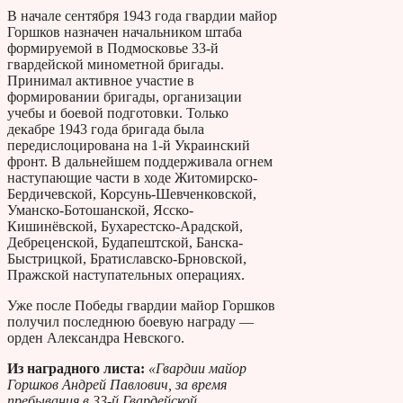
В начале сентября 1943 года гвардии майор
Горшков назначен начальником штаба
формируемой в Подмосковье 33-й
гвардейской минометной бригады.
Принимал активное участие в
формировании бригады, организации
учебы и боевой подготовки. Только
декабре 1943 года бригада была
передислоцирована на 1-й Украинский
фронт. В дальнейшем поддерживала огнем
наступающие части в ходе Житомирско-
Бердичевской, Корсунь-Шевченковской,
Уманско-Ботошанской, Ясско-
Кишинёвской, Бухарестско-Арадской,
Дебреценской, Будапештской, Банска-
Быстрицкой, Братиславско-Брновской,
Пражской наступательных операциях.
Уже после Победы гвардии майор Горшков
получил последнюю боевую награду —
орден Александра Невского.
Из наградного листа:
«Гвардии майор
Горшков Андрей Павлович, за время
пребывания в 33-й Гвардейской