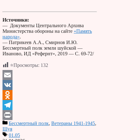
Источники:
— Документы Центрального Архива
Министерства обороны на сайте
«Память
народа»
.
— Патрикеев А.А., Смирнов И.Ю.
Бессмертный полк земли шуйской —
Иваново, ИД «Рефернт», 2019 — С. 69-72/
⭐Просмотры:
132
Email
VK
Odnoklassniki
Telegram
Бессмертный полк
,
Ветераны 1941-1945
,
Print
Шуя
01.05