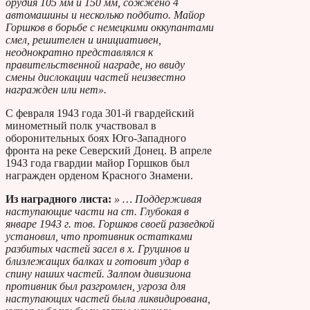
орудия 105 мм и 150 мм, сожжено 4
автомашины и несколько подбито. Майор
Горшков в борьбе с немецкими оккупантами
смел, решителен и инициативен,
неоднократно представлялся к
правительственной награде, но ввиду
смены дислокации частей неизвестно
награжден или нет».
С февраля 1943 года 301-й гвардейский
минометный полк участвовал в
оборонительных боях Юго-Западного
фронта на реке Северский Донец. В апреле
1943 года гвардии майор Горшков был
награжден орденом Красного Знамени.
Из наградного листа:
» … Поддерживая
наступающие части на ст. Глубокая в
январе 1943 г. тов. Горшков своей разведкой
установил, что противник остатками
разбитых частей засел в х. Груцинов и
близлежащих балках и готовит удар в
спину наших частей. Залпом дивизиона
противник был разгромлен, угроза для
наступающих частей была ликвидирована,