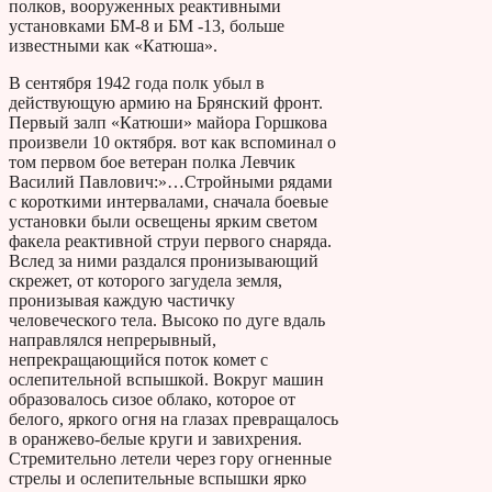
полков, вооруженных реактивными
установками БМ-8 и БМ -13, больше
известными как «Катюша».
В сентября 1942 года полк убыл в
действующую армию на Брянский фронт.
Первый залп «Катюши» майора Горшкова
произвели 10 октября. вот как вспоминал о
том первом бое ветеран полка Левчик
Василий Павлович:»…Стройными рядами
с короткими интервалами, сначала боевые
установки были освещены ярким светом
факела реактивной струи первого снаряда.
Вслед за ними раздался пронизывающий
скрежет, от которого загудела земля,
пронизывая каждую частичку
человеческого тела. Высоко по дуге вдаль
направлялся непрерывный,
непрекращающийся поток комет с
ослепительной вспышкой. Вокруг машин
образовалось сизое облако, которое от
белого, яркого огня на глазах превращалось
в оранжево-белые круги и завихрения.
Стремительно летели через гору огненные
стрелы и ослепительные вспышки ярко