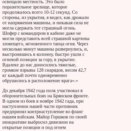
освещали местность. Это было
поразительное зрелище, которое
продолжалось всего 10-12 секунд. Со
стороны, из укрытия, я видел, как дрожали
от напряжения машины, и никакая сила не
могла сдержать тот страшный огонь.
Шофер с командиром в кабине даже не
могли представить всей страшной картины
зловещего, мгновенного танца огня. Через
несколько минут машины развернулись, и,
выстроившись в колонну, быстро ушли с
огневой позиции за гору, в укрытие.
Вдалеке до нас доносились тяжелые,
громкие взрывы 128 снарядов, весом 42,7
кг каждый почти одновременно
обрушились в расположение врага».»
До декабря 1942 года полк участвовал в
оборонительных боях на Брянском фронте.
В одном из боев в ноябре 1942 гада, при
наступлении нашей части противник
предпринял контрнаступление во фланг
нашим войскам. Майор Горшков по своей
инициативе выбросил дивизион на
открытые позиции и под огнем