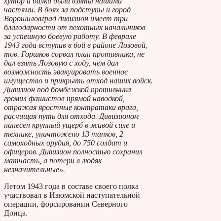
хутор и балки были взяты нашими
частями. В боях за подступы и город
Ворошиловград дивизион имеет три
благодарности от пехотных начальников
за успешную боевую работу. В феврале
1943 года вступив в бой в районе Лозовой,
тов. Горшков сорвал план противника, не
дал взять Лозовую с ходу, чем дал
возможность эвакуировать военное
имущество и прикрыть отход наших войск.
Дивизион под бомбежкой противника
громил фашистов прямой наводкой,
отражая яростные контратаки врага,
расчищая путь для отхода. Дивизионом
нанесен крупный ущерб в живой силе и
технике, уничтожено 13 танков, 2
самоходных орудия, до 750 солдат и
офицеров. Дивизион полностью сохранил
матчасть, а потери в людях
незначительные».
Летом 1943 года в составе своего полка
участвовал в Изюмской наступательной
операции, форсировании Северного
Донца.