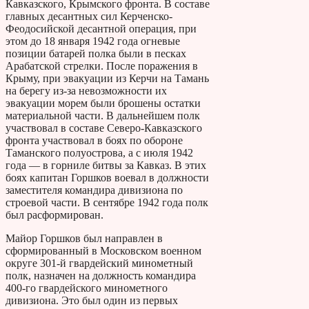
Кавказского, Крымского фронта. В составе
главных десантных сил Керченско-
Феодосийской десантной операция, при
этом до 18 января 1942 года огневые
позиции батарей полка были в песках
Арабатской стрелки. После поражения в
Крыму, при эвакуации из Керчи на Тамань
на берегу из-за невозможности их
эвакуации морем были брошены остатки
материальной части. В дальнейшем полк
участвовал в составе Северо-Кавказского
фронта участвовал в боях по обороне
Таманского полуострова, а с июля 1942
года — в горниле битвы за Кавказ. В этих
боях капитан Горшков воевал в должности
заместителя командира дивизиона по
строевой части. В сентябре 1942 года полк
был расформирован.
Майор Горшков был направлен в
сформированный в Московском военном
округе 301-й гвардейский минометный
полк, назначен на должность командира
400-го гвардейского минометного
дивизиона. Это был один из первых