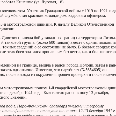
работал Кинешме (ул. Луговая, 18).
военкоматом. Участник Гражданской войны с 1919 по 1921 год
ной службе, стал красным командиром, кадровым офицером.
128-й мотострелковой дивизии. К началу Великой Отечественной
дивизии.
. Дивизия приняла бой у западных границ на территории Литвы
-й танковой группы (около 600 танков) вместе с одним полком из
 точных сведений о её состоянии не было. В боевых сводках ко
сле этих боев значился пропавшим без вести, как и большинство
омленной на границе, вышла в район города Полоцк, затем в рай
сказать однозначно. Известно, что партбилет (№5654605) он
о, после выхода из окружения прошел проверки и после излече
-м мотострелковым полком 1-й гвардейской мотострелковой диви
я в декабре 1941 года. Был тяжело ранен в ногу 13 декабря,
сного Знамени.
года под г. Наро-Фоминском, благодаря умелому и твердому
атаки фашистов, не отступив ни на шаг. 12-13 декабря 1941 г.
 отряда по рейду в тылу противника на западной окраине г. На