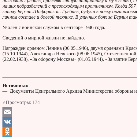
полковник Гребнев, проявляя личную инициативу и мужество, с
наших подразделений с превосходящим противником. Когда 597 
каналу Берлин-Шафортс т. Гребнев, будучи в полку организовыв
личном составе и боевой технике. В уличных боях за Берлин т
Уволен с воинской службы в сентябре 1946 года.
Сведений о мирной жизни не найдено.
Награжден орденом Ленина (06.05.1946), двумя орденами Красно
(15.10.1944), Александра Невского (08.06.1945), Отечественно
(22.02.1938), «За оборону Москвы» (01.05.1944), «За взятие Бер
Источники:
— Документы Центрального Архива Министерства обороны н
⭐Просмотры:
174
Email
VK