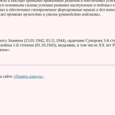
мело и быстро принимал правильные решения и обеспечивал успех
сп основными силами успешно развивал наступление и подошел в
ал и обеспечивал своевременное форсирование канала и без поте
акже проявлял мужество и умелое руководство войсками».
го Знамени (23.01.1942, 03.11.1944), орденами Суворова 3-й ст
й войны 1-й степени (01.10.1943), медалями, в том числе ХХ лет
лина».
а сайте
«Память народа»
.