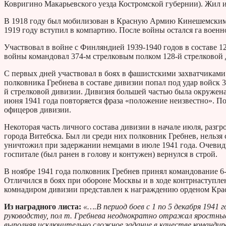
Ковригино Макарьевского уезда Костромской губернии). Жил и 
В 1918 году был мобилизован в Красную Армию Кинешемским 
1919 году вступил в компартию. После войны остался га воен
Участвовал в войне с Финляндией 1939-1940 годов в составе 
войны командовал 374-м стрелковым полком 128-й стрелковой 
С первых дней участвовал в боях в фашистскими захватчиками
полковника Гребнева в составе дивизии попал под удар войск 3
й стрелковой дивизии. Дивизия большей частью была окружена,
июня 1941 года повторяется фраза «положение неизвестно». По
офицеров дивизии.
Некоторая часть личного состава дивизии в начале июля, разгр
города Витебска. Был ли среди них полковник Гребнев, нельзя 
уничтожил при задержании немцами в июле 1941 года. Очевидн
госпитале (был ранен в голову и контужен) вернулся в строй.
В ноябре 1941 года полковник Гребнев принял командование 6
Отличился в боях при обороне Москвы и в ходе контрнаступлени
комнадиром дивизии представлен к награждению орденом Кра
Из наградного листа:
«….В период боев с 1 по 5 декабря 1941 
руководству, пол т. Гребнева неоднократно отражал яростные 
выполняя исключительно сложное задание в качестве командира