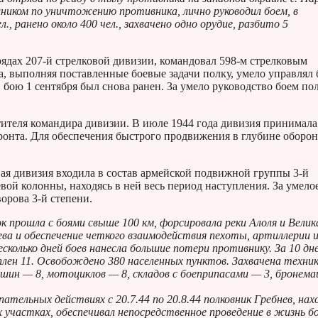
щником по уничтожению противника, лично руководил боем, в
 ранено около 400 чел., захвачено одно орудие, разбито 5
 рядах 207-й стрелковой дивизии, командовал 598-м стрелковым
а, выполняя поставленные боевые задачи полку, умело управлял 
 бою 1 сентября был снова ранен. За умело руководство боем по
тителя командира дивизии. В июле 1944 года дивизия принимала
ронта. Для обеспечения быстрого продвижения в глубине оборо
овая дивизия входила в состав армейской подвижной группы 3-й
ой колонны, находясь в ней весь период наступления. За умело
орова 3-й степени.
к прошла с боями свыше 100 км, форсировала реки Алоля и Велик
ева и обеспечение четкого взаимодействия пехоты, артиллерии 
есколько дней боев нанесла большие потери противнику. За 10 дн
плен 11. Освобождено 380 населенных пунктов. Захвачена техни
ашин — 8, мотоциклов — 8, складов с боеприпасами — 3, бронем
тельных действиях с 20.7.44 по 20.8.44 полковник Гребнев, нах
 участках, обеспечивал непосредственное проведение в жизнь б