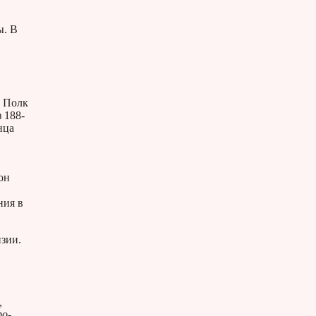
ы. В
. Полк
 188-
нца
он
ния в
зии.
,
ро-