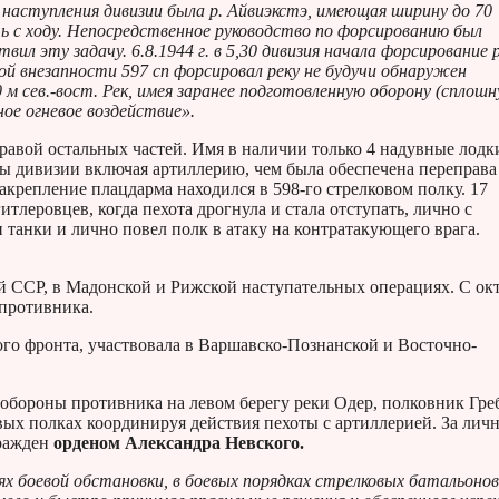
 наступления дивизии была р. Айвиэкстэ, имеющая ширину до 70
ь с ходу. Непосредственное руководство по форсированию был
л эту задачу. 6.8.1944 г. в 5,30 дивизия начала форсирование р
ой внезапности 597 сп форсировал реку не будучи обнаружен
 м сев.-вост. Рек, имея заранее подготовленную оборону (сплош
ое огневое воздействие».
равой остальных частей. Имя в наличии только 4 надувные лодк
илы дивизии включая артиллерию, чем была обеспечена переправа
закрепление плацдарма находился в 598-го стрелковом полку. 17
тлеровцев, когда пехота дрогнула и стала отступать, лично с
танки и лично повел полк в атаку на контратакующего врага.
й ССР, в Мадонской и Рижской наступательных операциях. С ок
противника.
кого фронта, участвовала в Варшавско-Познанской и Восточно-
обороны противника на левом берегу реки Одер, полковник Гре
вых полках координируя действия пехоты с артиллерией. За лич
гражден
орденом Александра Невского.
ях боевой обстановки, в боевых порядках стрелковых батальонов