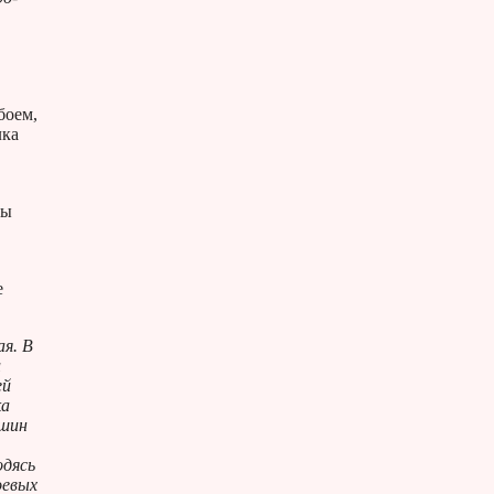
боем,
лка
ны
е
ая. В
и
ей
ка
ашин
одясь
оевых