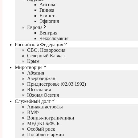
Ангола
Гвинея
Египет
Эфиопия
Европа
Венгрия
Чехословакия
Российская Федерация
СВО, Новороссия
Северный Кавказ
Крым
Миротворцы
Абхазия
Азербайджан
Приднестровье (02.03.1992)
Югославия
Южная Осетия
Служебный долг
Авиакатастрофы
ВМФ
Воины-пограничники
МВД/КГБ/ФСБ
Особый риск
Погибли в армии