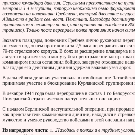
приказов командира дивизия. Серьезным препятствием на пути
метров и 3-4 м глубины, которую необходимо было форсироват
возложено на полковника Гребенева, который блестяще осуществи
Айвиэкстэ в районе сев.-вост. Пекстыни. Благодаря достигнут
противником и несмотря на то, что противник находился в 800
траншею). Только после переправы полка противник начал сильн
Захватив плацдарм, полковник Гребнев лично руководил переп
он сумел под огнем противника за 2,5 часа переправить все с
79-го стрелкового корпуса. В боях за расширение плацдарма и 
августа в критическую минуту боя при отражении контратаки ги
командиром полка остановил бойцов, завернул отходящие наши 
Благодаря его действиям дивизия удержал важный узел дорог.
В дальнейшем дивизия участвовала в освобождение Латвийско
принимала участие в блокирование Курляндской группировки 
В декабре 1944 года была переброшена в состав 1-го Белорусс
Померанской стратегических наступательных операциях.
С началом Берлинской наступательной операции, при прорыве 
как представитель командования дивизии, находился в стрелко
мужество и умелое руководство войсками в этой операции на
Из наградного листа
:
«…Находясь в полках и в трудных услови