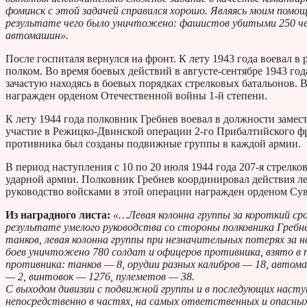
фоминск с этой задачей справился хорошо. Являясь моим помо
результате чего было уничтожено: фашистов убитыми 250 чел.,
автомашин».
После госпиталя вернулся на фронт. К лету 1943 года воевал в
полком. Во время боевых действий в августе-сентябре 1943 год
зачастую находясь в боевых порядках стрелковых батальонов. В
награжден орденом Отечественной войны 1-й степени.
К лету 1944 года полковник Гребнев воевал в должности замес
участие в Режицко-Двинской операции 2-го Прибалтийского ф
противника был созданы подвижные группы в каждой армии.
В период наступления с 10 по 20 июля 1944 года 207-я стрелк
ударной армии. Полковник Гребнев координировал действия лев
руководство войсками в этой операции награжден орденом Сув
Из наградного листа:
«…Левая колонна группы за короткий сро
результате умелого руководства со стороны полковника Гребн
танков, левая колонна группы при незначительных потерях за н
боев уничтожено 780 солдат и офицеров противника, взято в 
противника: танков — 8, орудии разных калибров — 18, автом
— 2, винтовок — 1276, пулеметов — 38.
С выходом дивизии с подвижной группы и в последующих наступа
непосредственно в частях, на самых ответственных и опасных