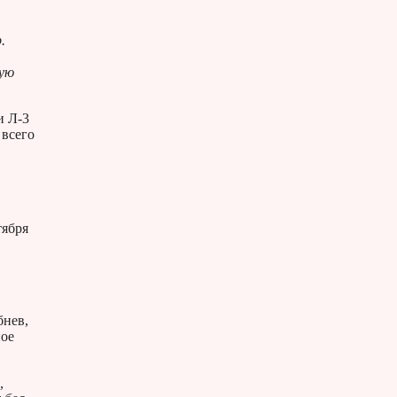
.
ную
и Л-3
 всего
тября
бнев,
ное
,