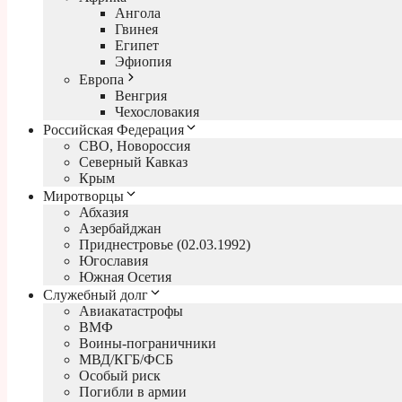
Ангола
Гвинея
Египет
Эфиопия
Европа
Венгрия
Чехословакия
Российская Федерация
СВО, Новороссия
Северный Кавказ
Крым
Миротворцы
Абхазия
Азербайджан
Приднестровье (02.03.1992)
Югославия
Южная Осетия
Служебный долг
Авиакатастрофы
ВМФ
Воины-пограничники
МВД/КГБ/ФСБ
Особый риск
Погибли в армии