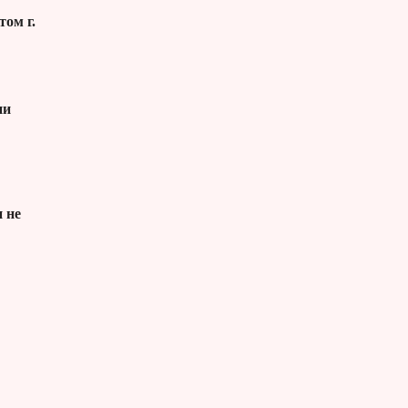
ом г.
ии
и не