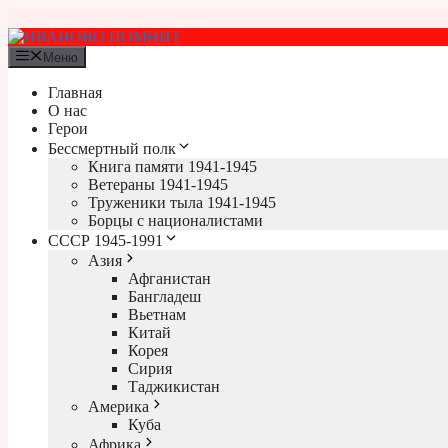
Перейти
к
содержимому
Меню
Главная
О нас
Герои
Бессмертный полк
Книга памяти 1941-1945
Ветераны 1941-1945
Труженики тыла 1941-1945
Борцы с националистами
СССР 1945-1991
Азия
Афганистан
Бангладеш
Вьетнам
Китай
Корея
Сирия
Таджикистан
Америка
Куба
Африка