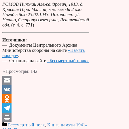
РОМОВ Николай Александрович, 1913, д.
Красная Гора. Мл. л-т, ком. взвода 2 олб.
Погиб в бою 23.02.1943. Похоронен:. Д.
Утино, Старорусского р-на, Ленинградской
обл.
(т. 4, с. 771)
Источники:
— Документы Центрального Архива
Министерства обороны на сайте
«Память
народа»
.
— Страница на сайте
«Бессмертный полк»
⭐Просмотры:
142
Email
VK
Odnoklassniki
Telegram
Бессмертный полк
,
Книга памяти 1941-
Print