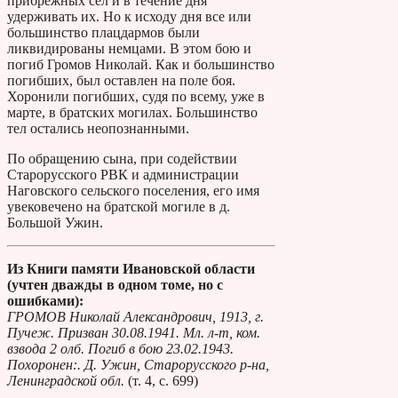
прибрежных сёл и в течение дня
удерживать их. Но к исходу дня все или
большинство плацдармов были
ликвидированы немцами. В этом бою и
погиб Громов Николай. Как и большинство
погибших, был оставлен на поле боя.
Хоронили погибших, судя по всему, уже в
марте, в братских могилах. Большинство
тел остались неопознанными.
По обращению сына, при содействии
Старорусского РВК и администрации
Наговского сельского поселения, его имя
увековечено на братской могиле в д.
Большой Ужин.
Из Книги памяти Ивановской области
(учтен дважды в одном томе, но с
ошибками):
ГРОМОВ Николай Александрович, 1913, г.
Пучеж. Призван 30.08.1941. Мл. л-т, ком.
взвода 2 олб. Погиб в бою 23.02.1943.
Похоронен:. Д. Ужин, Старорусского р-на,
Ленинградской обл.
(т. 4, с. 699)