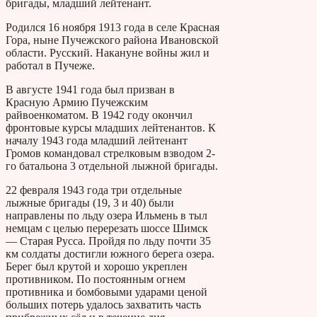
бригады, младший лейтенант.
Родился 16 ноября 1913 года в селе Красная
Гора, ныне Пучежского района Ивановской
области. Русский. Накануне войны жил и
работал в Пучеже.
В августе 1941 года был призван в
Красную Армию Пучежским
райвоенкоматом. В 1942 году окончил
фронтовые курсы младших лейтенантов. К
началу 1943 года младший лейтенант
Громов командовал стрелковым взводом 2-
го батальона 3 отдельной лыжной бригады.
22 февраля 1943 года три отдельные
лыжные бригады (19, 3 и 40) были
направлены по льду озера Ильмень в тыл
немцам с целью перерезать шоссе Шимск
— Старая Русса. Пройдя по льду почти 35
км солдаты достигли южного берега озера.
Берег был крутой и хорошо укреплен
противником. По постоянным огнем
противника и бомбовыми ударами ценой
больших потерь удалось захватить часть