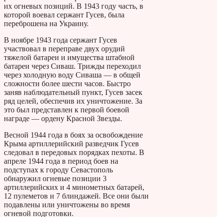
их огневых позиций. В 1943 году часть, в
которой воевал сержант Гусев, была
переброшена на Украину.
В ноябре 1943 года сержант Гусев
участвовал в переправе двух орудий
тяжелой батареи и имущества штабной
батареи через Сиваш. Трижды переходил
через холодную воду Сиваша — в общей
сложности более шести часов. Быстро
заняв наблюдательный пункт, Гусев засек
ряд целей, обеспечив их уничтожение. За
это был представлен к первой боевой
награде — ордену Красной Звезды.
Весной 1944 года в боях за освобождение
Крыма артиллерийский разведчик Гусев
следовал в передовых порядках пехоты. В
апреле 1944 года в период боев на
подступах к городу Севастополь
обнаружил огневые позиции 3
артиллерийских и 4 минометных батарей,
12 пулеметов и 7 блиндажей. Все они были
подавлены или уничтожены во время
огневой подготовки.