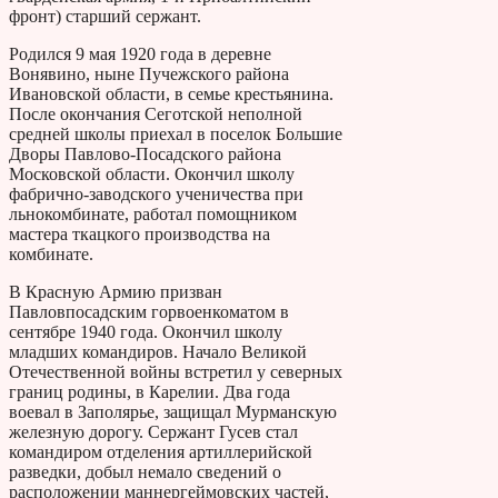
фронт) старший сержант.
Родился 9 мая 1920 года в деревне
Вонявино, ныне Пучежского района
Ивановской области, в семье крестьянина.
После окончания Сеготской неполной
средней школы приехал в поселок Большие
Дворы Павлово-Посадского района
Московской области. Окончил школу
фабрично-заводского ученичества при
льнокомбинате, работал помощником
мастера ткацкого производства на
комбинате.
В Красную Армию призван
Павловпосадским горвоенкоматом в
сентябре 1940 года. Окончил школу
младших командиров. Начало Великой
Отечественной войны встретил у северных
границ родины, в Карелии. Два года
воевал в Заполярье, защищал Мурманскую
железную дорогу. Сержант Гусев стал
командиром отделения артиллерийской
разведки, добыл немало сведений о
расположении маннергеймовских частей,