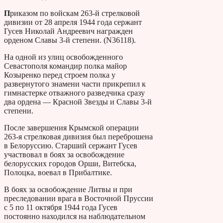
П
риказом по войскам 263-й стрелковой
дивизии от 28 апреля 1944 года сержант
Гусев Николай Андреевич награжден
орденом Славы 3-й степени. (N36118).
На одной из улиц освобожденного
Севастополя командир полка майор
Козыренко перед строем полка у
развернутого знамени части прикрепил к
гимнастерке отважного разведчика сразу
два ордена — Красной Звезды и Славы 3-й
степени.
После завершения Крымской операции
263-я стрелковая дивизия был переброшена
в Белоруссию. Старший сержант Гусев
участвовал в боях за освобождение
белорусских городов Орши, Витебска,
Полоцка, воевал в Прибалтике.
В боях за освобождение Литвы и при
преследовании врага в Восточной Пруссии
с 5 по 11 октября 1944 года Гусев
постоянно находился на наблюдательном