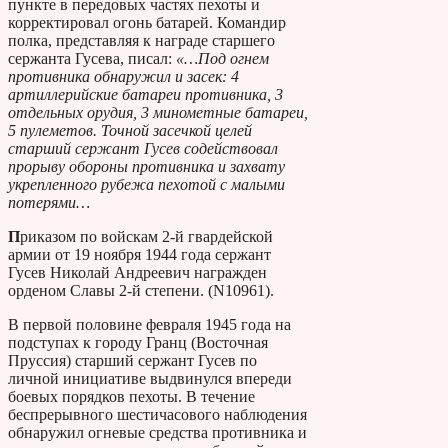
пункте в передовых частях пехоты и
корректировал огонь батарей. Командир
полка, представляя к награде старшего
сержанта Гусева, писал:
«…Под огнем
противника обнаружил и засек: 4
артиллерийские батареи противника, 3
отдельных орудия, 3 минометные батареи,
5 пулеметов. Точной засечкой целей
старший сержант Гусев содействовал
прорыву обороны противника и захвату
укрепленного рубежа пехотой с малыми
потерями…
П
риказом по войскам 2-й гвардейской
армии от 19 ноября 1944 года сержант
Гусев Николай Андреевич награжден
орденом Славы 2-й степени. (N10961).
В первой половине февраля 1945 года на
подступах к городу Гранц (Восточная
Пруссия) старший сержант Гусев по
личной инициативе выдвинулся впереди
боевых порядков пехоты. В течение
беспрерывного шестичасового наблюдения
обнаружил огневые средства противника и