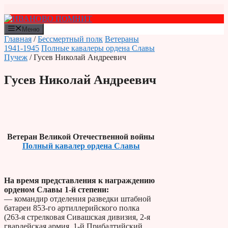
Перейти
к
содержимому
Меню
Главная
/
Бессмертный полк
Ветераны
1941-1945
Полные кавалеры ордена Славы
Пучеж
/ Гусев Николай Андреевич
Гусев Николай Андреевич
Ветеран Великой Отечественной войны
Полный кавалер ордена Славы
На время представления к награждению
орденом Славы 1-й степени:
— командир отделения разведки штабной
батареи 853-го артиллерийского полка
(263-я стрелковая Сивашская дивизия, 2-я
гвардейская армия, 1-й Прибалтийский