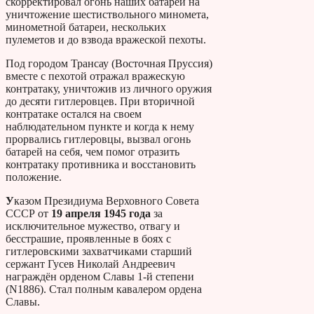
скорректировал огонь наших батарей на
уничтожение шестиствольного миномета,
минометной батареи, нескольких
пулеметов и до взвода вражеской пехоты.
Под городом Трансау (Восточная Пруссия)
вместе с пехотой отражал вражескую
контратаку, уничтожив из личного оружия
до десяти гитлеровцев. При вторичной
контратаке остался на своем
наблюдательном пункте и когда к нему
прорвались гитлеровцы, вызвал огонь
батарей на себя, чем помог отразить
контратаку противника и восстановить
положение.
У
казом Президиума Верховного Совета
СССР от
19 апреля 1945 год
а
за
исключительное мужество, отвагу и
бесстрашие, проявленные в боях с
гитлеровскими захватчиками старший
сержант Гусев Николай Андреевич
награждён орденом Славы 1-й степени
(N1886). Стал полным кавалером ордена
Славы.