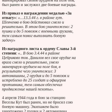
маневрировал своим орудием на поле боя,
был ранен и заслужил две боевые награды.
Из приказ о награждении медалью «За
отвагу»
:
«…13.3.44 г. в районе хут.
Шевченко в бою действовал смело и
решительно. В этом бою уничтожено: 2
пушки и до 5 повозок с военными грузами,
тем самым помог выполнить боевую
задачу»
Из наградного листа к ордену Славы 3-й
степени
:
«.. В бою 3.4.44 в районе
Цебриково тов. Данилов вел свое орудие на
врага смело и решительно, умело
маневрируя орудием на поле боя, в
результате чего уничтожил: 3
автомашины, 2 орудия и до 5 повозок и
истреблено до 25 солдат и офицеров
противника, тем самым обеспечил
продвижение нашей пехоты».
4 апреля 1944 года в бою за станцию
Веселы Кут был ранен, но не бросил сою
боевую машину. Экипажем было
уничтожено 2 пушки и 2 автомашина.