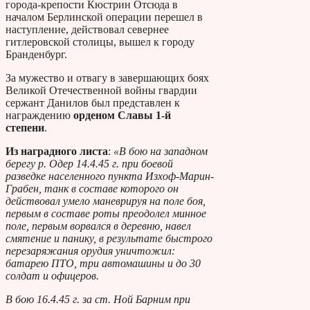
города-крепости Кюстрин Отсюда в
началом Берлинской операции перешел в
наступление, действовал севернее
гитлеровской столицы, вышел к городу
Бранденбург.
За мужество и отвагу в завершающих боях
Великой Отечественной войны гвардии
сержант Данилов был представлен к
награждению
орденом Славы 1-й
степени
.
Из наградного листа
:
«В бою на западном
берегу р. Одер 14.4.45 г. при боевой
разведке населенного пункта Изхоф-Марин-
Грабен, танк в составе которого он
действовал умело маневрируя на поле боя,
первым в составе роты преодолел минное
поле, первым ворвался в деревню, навел
смятение и панику, в результате быстрого
перезаряжания орудия уничтожил:
батарею ПТО, три автомашины и до 30
солдат и офицеров.
В бою 16.4.45 г. за ст. Ной Барним при