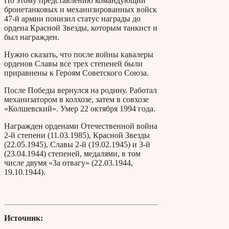
По этому представлению командующий
бронетанковых и механизированных войск
47-й армии понизил статус награды до
ордена Красной Звезды, которым танкист и
был награжден.
Нужно сказать, что после войны кавалеры
орденов Славы все трех степеней были
приравнены к Героям Советского Союза.
После Победы вернулся на родину. Работал
механизатором в колхозе, затем в совхозе
«Колшевский». Умер 22 октября 1994 года.
Награжден орденами Отечественной война
2-й степени (11.03.1985), Красной Звезды
(22.05.1945), Славы 2-й (19.02.1945) и 3-й
(23.04.1944) степеней, медалями, в том
числе двумя «За отвагу» (22.03.1944,
19.10.1944).
Источник: