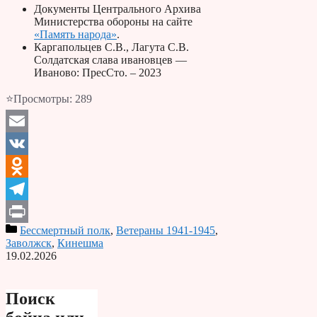
Документы Центрального Архива
Министерства обороны на сайте
«Память народа»
.
Каргапольцев С.В., Лагута С.В.
Солдатская слава ивановцев —
Иваново: ПресСто. – 2023
⭐Просмотры:
289
Email
VK
Odnoklassniki
Telegram
Бессмертный полк
,
Ветераны 1941-1945
,
Print
Заволжск
,
Кинешма
19.02.2026
Поиск