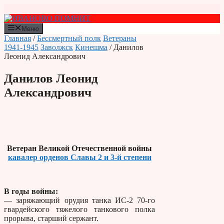
Перейти
к
содержимому
Меню
Главная
/
Бессмертный полк
Ветераны
1941-1945
Заволжск
Кинешма
/ Данилов
Леонид Александрович
Данилов Леонид
Александрович
Ветеран Великой Отечественной войны
кавалер орденов Славы 2 и 3-й степени
В годы войны:
— заряжающий орудия танка ИС-2 70-го
гвардейского тяжелого танкового полка
прорыва, старший сержант.