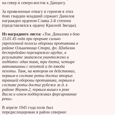
на север и северо-восток к Данцигу.
За проявленные отвагу и героизм в этих
боях гвардии младший сержант Данилов
награжден орденом Славы 2-й степени
(представлялся к ордену Красной Звезды).
Из наградного листа:
«Тов. Данилова в бою
15.01.45 года при прорыве сильно
укрепленной полосы обороны противника в
районе Ольшевница Стара, фл. Шибалин
бесперебойно перезаряжал орудие, в
результате экипажем уничтожено и
подбито: один танк, три дзота, четыре
автомашины с пехотой и до взвода
пехоты. Танк, на котором он действовал,
первым в составе роты достиг вторых
траншей обороны противника, первым в
составе роты достиг рубежа ж.д. в
районе Янувек-2, первым вышел к реке
Висла и огнем поддерживал форсирование
реки».
В апреле 1945 года полк был
передислоцирован в район севернее