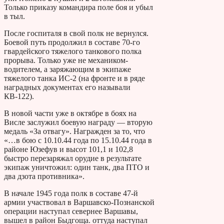
Только приказу командира поле боя и убыл
в тыл.
После госпиталя в свой полк не вернулся.
Боевой путь продолжил в составе 70-го
гвардейского тяжелого танкового полка
прорыва. Только уже не механиком-
водителем, а заряжающим в экипаже
тяжелого танка ИС-2 (на фронте и в ряде
наградных документах его называли
КВ-122).
В новой части уже в октябре в боях на
Висле заслужил боевую награду — вторую
медаль «За отвагу». Награжден за то, что
«…в бою с 10.10.44 года по 15.10.44 года в
районе Юзефув и высот 101,1 и 102,8
быстро перезаряжал орудие в результате
экипаж уничтожил: один танк, два ПТО и
два дзота противника».
В начале 1945 года полк в составе 47-й
армии участвовал в Варшавско-Познанской
операции наступал севернее Варшавы,
вышел в район Быдгоща. оттуда наступал