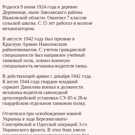
Родился 9 июня 1924 года в деревне
Деревнище, ныне Заволжского района
Ивановской области. Окончил 7 классов
сельской школы. С 15 лет работал в колхозе
механизатором.
В августе 1942 году был призван в
Красную Армию Наволокским
райвоенкоматом. С учетом гражданской
специальности был направлен учебный
танковый полк, освоил военную
специальность механика-водителя танка.
В действующей армии с декабря 1942 года.
К весне 1944 года гвардии младший
сержант Данилова воевал в должности
механика-водителя самоходной
артиллерийской установки СУ-85 в 28-м
гвардейском отдельном танковом полку.
Отличился при освобождении южной
Украины в ходе Березниговато-
Снигерёвской и Одесской операций 3-го
Украинского фронта. В этих боях умело