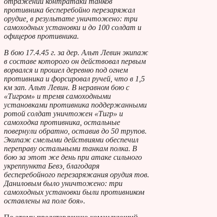
отражении контратаки танков
противника бесперебойно перезаряжал
орудие, в результате уничтожено: три
самоходных установки и до 100 солдат и
офицеров противника.
В бою 17.4.45 г. за дер. Альт Левин экипаж
в составе которого он действовал первым
ворвался и прошел деревню под огнем
противника и форсировал ручей, что в 1,5
км зап. Альт Левин. В неравном бою с
«Тигром» и тремя самоходными
установками противника поддержанными
ротой солдат уничтожен «Тигр» и
самоходка противника, остальные
повернули обратно, оставив до 50 трупов.
Экипаж смелыми действиями обеспечил
переправу остальными танкам полка. В
бою за этот же день при атаке сильного
укреппункта Бевэ, благодаря
бесперебойного перезаряжания орудия тов.
Даниловым было уничтожено: три
самоходных установки были противником
оставлены на поле боя».