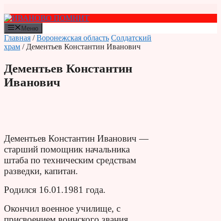
Перейти
к
содержимому
Меню
Главная
/
Воронежская область
Солдатский
храм
/ Дементьев Константин Иванович
Дементьев Константин
Иванович
Дементьев Константин Иванович —
старший помощник начальника
штаба по техническим средствам
разведки, капитан.
Родился 16.01.1981 года.
Окончил военное училище, с
присвоением воинского звания