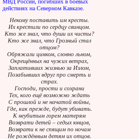
МВД России, погибших в боевых
действиях на Северном Кавказе.
Некому поставить им кресты.
Их крестили по сердцу свинцом.
Кто же знал, что души их чисты?
Кто же знал, что Грозный стал
отцом?
Обряжали цинком, словно льном,
Окрещённых на чужих ветрах,
Заплативших жизнью за Излом,
Позабывших вдруг про смерть и
страх.
Господи, прости и сохрани
Тех, кого ещё возможно ждать
С прошлой и не начатой войны,
Где, как прежде, будут убивать.
К неубитым горем матерям
Возврати детей – седых юнцов,
Возврати к не спящим по ночам
Не рождённым детям их отцов.