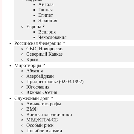
Ангола
Гвинея
Египет
Эфиопия
Европа
Венгрия
Чехословакия
Российская Федерация
СВО, Новороссия
Северный Кавказ
Крым
Миротворцы
Абхазия
Азербайджан
Приднестровье (02.03.1992)
Югославия
Южная Осетия
Служебный долг
Авиакатастрофы
ВМФ
Воины-пограничники
МВД/КГБ/ФСБ
Особый риск
Погибли в армии