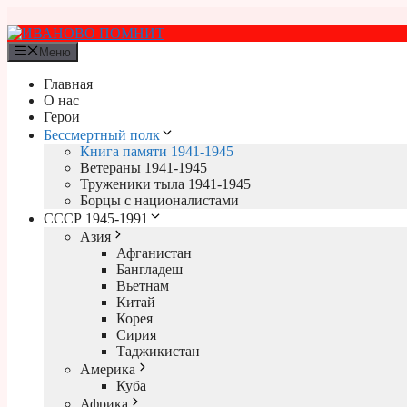
Перейти
к
содержимому
Меню
Главная
О нас
Герои
Бессмертный полк
Книга памяти 1941-1945
Ветераны 1941-1945
Труженики тыла 1941-1945
Борцы с националистами
СССР 1945-1991
Азия
Афганистан
Бангладеш
Вьетнам
Китай
Корея
Сирия
Таджикистан
Америка
Куба
Африка