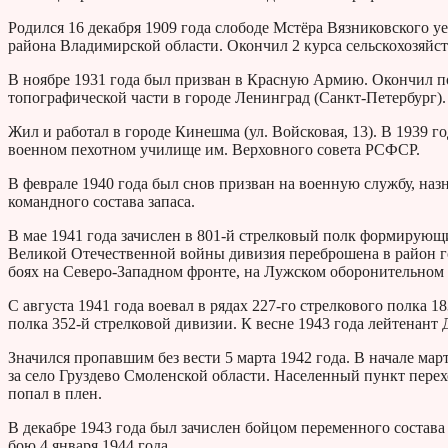
Родился 16 декабря 1909 года слободе Мстёра Вязниковского 
района Владимирской области. Окончил 2 курса сельскохозяйст
В ноябре 1931 года был призван в Красную Армию. Окончил 
топографической части в городе Ленинград (Санкт-Петербург). 
Жил и работал в городе Кинешма (ул. Войсковая, 13). В 1939 
военном пехотном училище им. Верховного совета РСФСР.
В феврале 1940 года был снов призван на военную службу, на
командного состава запаса.
В мае 1941 года зачислен в 801-й стрелковый полк формирующ
Великой Отечественной войны дивизия переброшена в район 
боях на Северо-Западном фронте, на Лужском оборонительном 
С августа 1941 года воевал в рядах 227-го стрелкового полка 1
полка 352-й стрелковой дивизии. К весне 1943 года лейтенант
Значился пропавшим без вести 5 марта 1942 года. В начале ма
за село Груздево Смоленской области. Населенный пункт перех
попал в плен.
В декабре 1943 года был зачислен бойцом переменного состава
бою 4 января 1944 года.