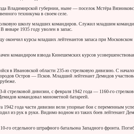
уезда Владимирской губернии, ныне — поселок Мстёра Вязниковс
венного техникума в своем селе.
полковую школу младших командиров. Служил младшим команди
В январе 1935 году уволен в запас.
году окончил курсы младших лейтенантов запаса при Московском
значен командиром взвода Кинешемских курсов усовершенствова
ийся в Ивановской области 235-ю стрелковую дивизию. С начал
городов Остров — Псков. Младший лейтенант Демидов участвов
рубеже.
83-й стрелковой дивизии, с февраля 1942 года — 1160-го стрелко
 Демидов командовал минометной батареей.
рта 1942 года части дивизии вели упорные бои с переменным усп
одил из рук в руки. Видимо водном из таких боев лейтенант Де
 10-го отдельного штрафного батальона Западного фронта. Погиб