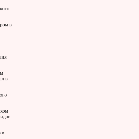
кого
ром в
ния
ом
ал в
вого
ехом
мидов
 в