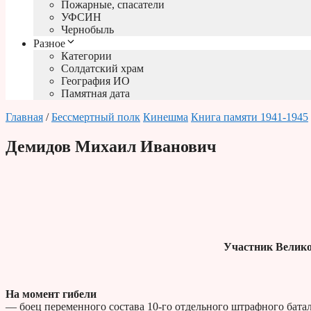
Пожарные, спасатели
УФСИН
Чернобыль
Разное
Категории
Солдатский храм
География ИО
Памятная дата
Главная
/
Бессмертный полк
Кинешма
Книга памяти 1941-1945
Демидов Михаил Иванович
Участник Велико
На момент гибели
— боец переменного состава 10-го отдельного штрафного батал