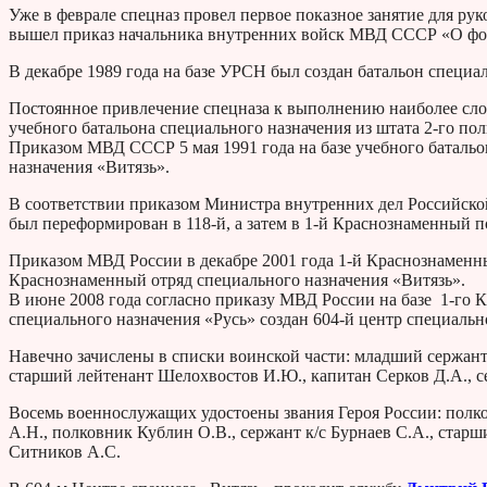
Уже в феврале спецназ провел первое показное занятие для рук
вышел приказ начальника внутренних войск МВД СССР «О ф
В декабре 1989 года на базе УРСН был создан батальон специа
Постоянное привлечение спецназа к выполнению наиболее сло
учебного батальона специального назначения из штата 2-го по
Приказом МВД СССР 5 мая 1991 года на базе учебного батальо
назначения «Витязь».
В соответствии приказом Министра внутренних дел Российской
был переформирован в 118-й, а затем в 1-й Краснознаменный
Приказом МВД России в декабре 2001 года 1-й Краснознаменны
Краснознаменный отряд специального назначения «Витязь».
В июне 2008 года согласно приказу МВД России на базе 1-го К
специального назначения «Русь» создан 604-й центр специальн
Навечно зачислены в списки воинской части: младший сержант 
старший лейтенант Шелохвостов И.Ю., капитан Серков Д.А., с
Восемь военнослужащих удостоены звания Героя России: пол
А.Н., полковник Кублин О.В., сержант к/с Бурнаев С.А., старш
Ситников А.С.