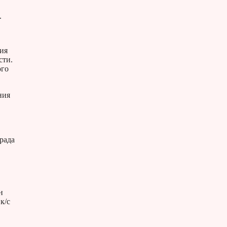
.
ия
сти.
ого
ния
рада
н
к/с