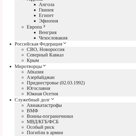
Ангола
Гвинея
Египет
Эфиопия
Европа
Венгрия
Чехословакия
Российская Федерация
СВО, Новороссия
Северный Кавказ
Крым
Миротворцы
Абхазия
Азербайджан
Приднестровье (02.03.1992)
Югославия
Южная Осетия
Служебный долг
Авиакатастрофы
ВМФ
Воины-пограничники
МВД/КГБ/ФСБ
Особый риск
Погибли в армии