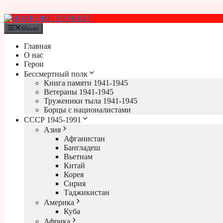
Перейти
к
содержимому
Меню
Главная
О нас
Герои
Бессмертный полк
Книга памяти 1941-1945
Ветераны 1941-1945
Труженики тыла 1941-1945
Борцы с националистами
СССР 1945-1991
Азия
Афганистан
Бангладеш
Вьетнам
Китай
Корея
Сирия
Таджикистан
Америка
Куба
Африка