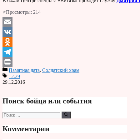
В 604-м Центре спецназа «Витязь» проходит службу
Дмитрий 
⭐Просмотры:
214
Email
VK
Odnoklassniki
Telegram
Памятная дата
,
Солдатский храм
Print
12.29
29.12.2016
Поиск бойца или события
Поиск:
Комментарии