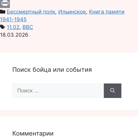
i
d
T
Бессмертный полк
,
Ильинское
,
Книга памяти
l
n
e
P
1941-1945
o
l
r
11.02
,
ВВС
k
e
i
18.03.2026
l
g
n
a
r
t
s
a
Поиск бойца или события
s
m
n
Поиск:
i
k
i
Комментарии