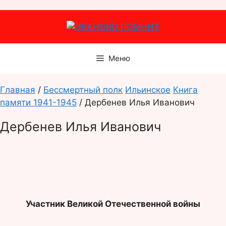
Перейти
к
содержимому
Меню
Главная
/
Бессмертный полк
Ильинское
Книга
памяти 1941-1945
/ Дербенев Илья Иванович
Дербенев Илья Иванович
Участник Великой Отечественной войны