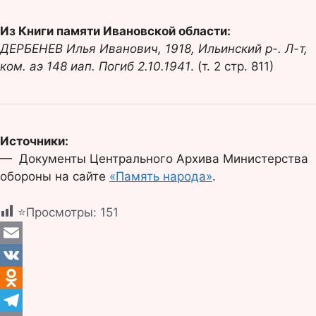
Из Книги памяти Ивановской области:
ДЕРБЕНЕВ Илья Иванович, 1918, Ильинский р-. Л-т,
ком. аэ 148 иап. Погиб 2.10.1941
. (т. 2 стр. 811)
Источники:
— Документы Центрального Архива Министерства
обороны на сайте
«Память народа»
.
⭐Просмотры:
151
E
m
V
a
K
O