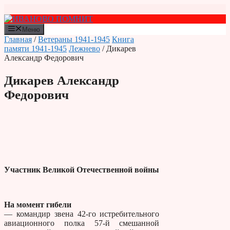
Перейти
к
содержимому
Меню
Главная
/
Ветераны 1941-1945
Книга
памяти 1941-1945
Лежнево
/ Дикарев
Александр Федорович
Дикарев Александр
Федорович
Участник Великой Отечественной войны
На момент гибели
— командир звена 42-го истребительного
авиационного полка 57-й смешанной