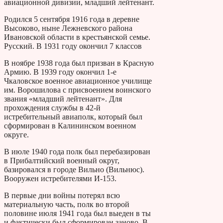
авиационной дивизии, младший лейтенант.
Родился 5 сентября 1916 года в деревне
Высоково, ныне Лежневского района
Ивановской области в крестьянской семье.
Русский. В 1931 году окончил 7 классов
В ноябре 1938 года был призван в Красную
Армию. В 1939 году окончил 1-е
Чкаловское военное авиационное училище
им. Ворошилова с присвоением воинского
звания «младший лейтенант». Для
прохождения службы в 42-й
истребительный авиаполк, который был
сформирован в Калининском военном
округе.
В июле 1940 года полк был перебазирован
в Прибалтийский военный округ,
базировался в городе Вильно (Вильнюс).
Вооружен истребителями И-153.
В первые дни войны потерял всю
материальную часть, полк во второй
половине июля 1941 года был выеден в ты
и фактически был сформирован заново. В