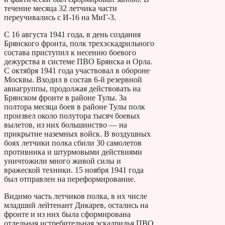
течение месяца 32 летчика части
переучивались с И-16 на МиГ-3.
С 16 августа 1941 года, в день создания
Брянского фронта, полк трехэскадрильного
состава приступил к несению боевого
дежурства в системе ПВО Брянска и Орла.
С октября 1941 года участвовал в обороне
Москвы. Входил в состав 6-й резервной
авиагруппы, продолжая действовать на
Брянском фронте в районе Тулы. За
полтора месяца боев в районе Тулы полк
произвел около полутора тысяч боевых
вылетов, из них большинство — на
прикрытие наземных войск. В воздушных
боях летчики полка сбили 30 самолетов
противника и штурмовыми действиями
уничтожили много живой силы и
вражеской техники. 15 ноября 1941 года
был отправлен на переформирование.
Видимо часть летчиков полка, в их числе
младший лейтенант Дикарев, остались на
фронте и из них была сформирована
отдельная истребительная эскадрилья ПВО