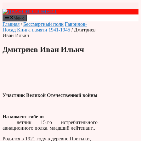
Перейти
к
содержимому
Меню
Главная
/
Бессмертный полк
Гаврилов-
Посад
Книга памяти 1941-1945
/ Дмитриев
Иван Ильич
Дмитриев Иван Ильич
Участник Великой Отечественной войны
На момент гибели
— летчик 15-го истребительного
авиационного полка, младший лейтенант..
Родился в 1921 году в деревне Притыки,