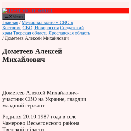
Перейти
к
содержимому
Меню
Главная
/
Мемориал воинам СВО в
Костроме
СВО, Новороссия
Солдатский
храм
Тверская область
Ярославская область
/ Дометеев Алексей Михайлович
Дометеев Алексей
Михайлович
Дометеев Алексей Михайлович-
участник СВО на Украине, гвардии
младший сержант.
Родился 20.10.1987 года в селе
Чамерово Весьегонского района
Тверской области.