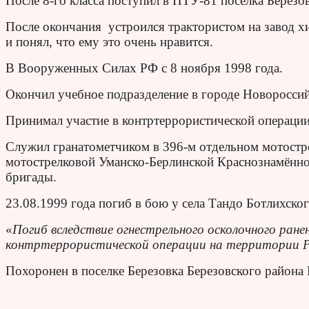
После 8-го класса поступил в ПТУ-81 поселка Бе­резов
После окончания устроился трактористом на завод х
и понял, что ему это очень нравится.
В Вооруженных Силах РФ с 8 ноября 1998 года.
Окончил учебное подразделение в городе Новороссий
Принимал участие в контртеррористической операции
Служил гранатометчиком в 396-м отдельном мотостре
мотострелковой Уманско-Берлинской Краснознамённо
бригады.
23.08.1999 года погиб в бою у села Тандо Ботлихско
«
Погиб вследствие огнестрельного осколочного ране
контртеррористической операции на территории Р
Похоронен в поселке
Березовка Березовского района 