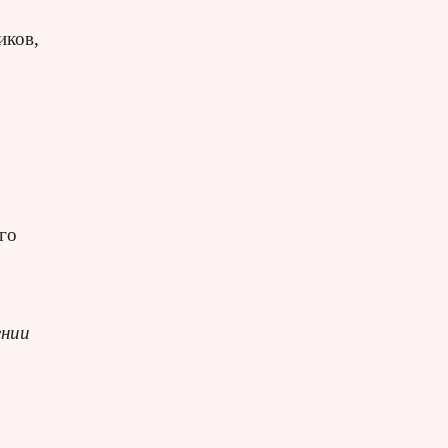
иков,
го
ении