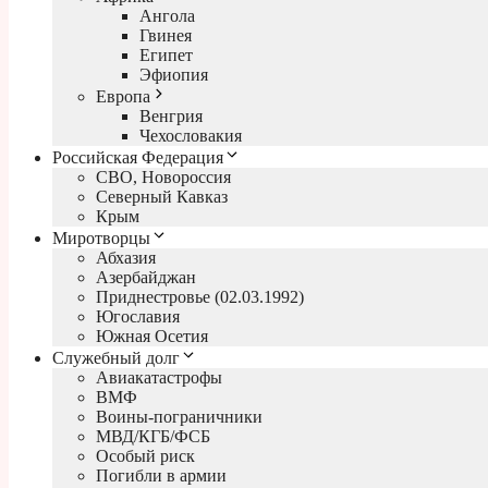
Ангола
Гвинея
Египет
Эфиопия
Европа
Венгрия
Чехословакия
Российская Федерация
СВО, Новороссия
Северный Кавказ
Крым
Миротворцы
Абхазия
Азербайджан
Приднестровье (02.03.1992)
Югославия
Южная Осетия
Служебный долг
Авиакатастрофы
ВМФ
Воины-пограничники
МВД/КГБ/ФСБ
Особый риск
Погибли в армии