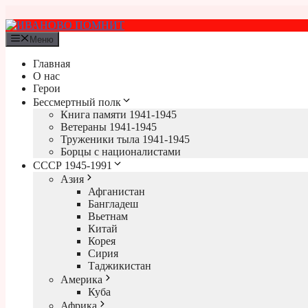
Перейти
к
содержимому
Меню
Главная
О нас
Герои
Бессмертный полк
Книга памяти 1941-1945
Ветераны 1941-1945
Труженики тыла 1941-1945
Борцы с националистами
СССР 1945-1991
Азия
Афганистан
Бангладеш
Вьетнам
Китай
Корея
Сирия
Таджикистан
Америка
Куба
Африка