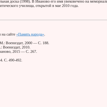
льная доска (1998). В Иваново его имя увековечено на мемориал
тического училища, открытой в мае 2010 года.
 на сайте
«Память народа»
.
М.: Воениздат, 2000 — С. 188.
: Воениздат, 2010.
аново, 2015 — С. 267.
. С. 490-492.