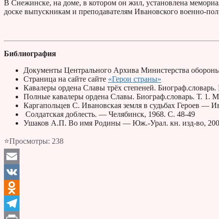
В Снежинске, на доме, в котором он жил, установлена мемориа
доске выпускникам и преподавателям Ивановского военно-поли
Библиография
Документы Центрального Архива Министерства обороны
Страница на сайте сайте
«Герои страны»
Кавалеры ордена Славы трёх степеней. Биограф.словарь. 
Полные кавалеры ордена Славы. Биограф.словарь. Т. 1. М.
Каргапольцев С. Ивановская земля в судьбах Героев — Ив
Солдатская доблесть. — Челябинск, 1968. С. 48-49
Ушаков А.П. Во имя Родины — Юж.-Урал. кн. изд-во, 2004
⭐Просмотры:
238
Email
VK
Odnoklassniki
Telegram