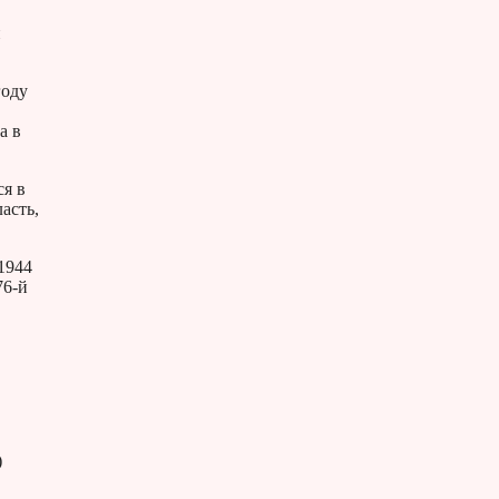
й
году
а в
ся в
асть,
1944
76-й
)