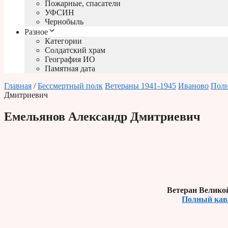
Пожарные, спасатели
УФСИН
Чернобыль
Разное
Категории
Солдатский храм
География ИО
Памятная дата
Главная
/
Бессмертный полк
Ветераны 1941-1945
Иваново
Полн
Дмитриевич
Емельянов Александр Дмитриевич
Ветеран Велико
Полный кав