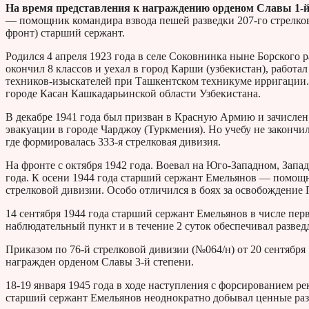
На время представления к награждению орденом Славы 1-й
— помощник командира взвода пешей разведки 207-го стрелково
фронт) старший сержант.
Родился 4 апреля 1923 года в селе Соковнинка ныне Борского р
окончил 8 классов и уехал в город Карши (узбекистан), работа
техников-изыскателей при Ташкентском техникуме ирригации.
городе Касан Кашкадарьинской области Узбекистана.
В декабре 1941 года был призван в Красную Армию и зачислен
эвакуации в городе Чарджоу (Туркмения). Но учебу не закончил
где формировалась 333-я стрелковая дивизия.
На фронте с октября 1942 года. Воевал на Юго-Западном, Запа
года. К осени 1944 года старший сержант Емельянов — помощн
стрелковой дивизии. Особо отличился в боях за освобождение
14 сентября 1944 года старший сержант Емельянов в числе пе
наблюдательный пункт и в течение 2 суток обеспечивал разве
Приказом по 76-й стрелковой дивизии (№064/н) от 20 сентябр
награжден орденом Славы 3-й степени.
18-19 января 1945 года в ходе наступления с форсированием р
старший сержант Емельянов неоднократно добывал ценные разв