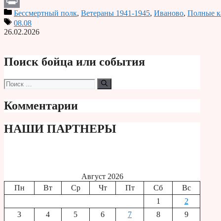
Бессмертный полк
,
Ветераны 1941-1945
,
Иваново
,
Полные к
Print
08.08
26.02.2026
Поиск бойца или события
Поиск:
Комментарии
НАШИ ПАРТНЕРЫ
Август 2026
Пн
Вт
Ср
Чт
Пт
Сб
Вс
1
2
3
4
5
6
7
8
9