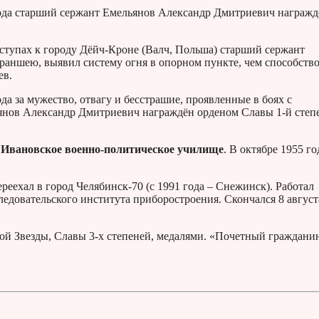
 года старший сержант Емельянов Александр Дмитриевич награжд
дступах к городу Дёйч-Кроне (Валч, Польша) старший сержант
траншею, выявил систему огня в опорном пункте, чем способств
ев.
а за мужество, отвагу и бесстрашие, проявленные в боях с
янов Александр Дмитриевич награждён орденом Славы 1-й степ
л Ивановское военно-политическое училище
. В октябре 1955 го
реехал в город Челябинск-70 (с 1991 года – Снежинск). Работал
едовательского института приборостроения. Скончался 8 август
ой Звезды, Славы 3-х степеней, медалями. «Почетный граждани