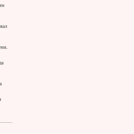
ен
овал
ени.
да
а
н