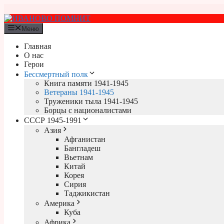
Перейти
к
содержимому
Меню
Главная
О нас
Герои
Бессмертный полк
Книга памяти 1941-1945
Ветераны 1941-1945
Труженики тыла 1941-1945
Борцы с националистами
СССР 1945-1991
Азия
Афганистан
Бангладеш
Вьетнам
Китай
Корея
Сирия
Таджикистан
Америка
Куба
Африка