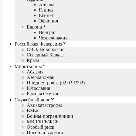
Ангола
Гвинея
Египет
Эфиопия
Европа
Венгрия
Чехословакия
Российская Федерация
СВО, Новороссия
Северный Кавказ
Крым
Миротворцы
Абхазия
Азербайджан
Приднестровье (02.03.1992)
Югославия
Южная Осетия
Служебный долг
Авиакатастрофы
ВМФ
Воины-пограничники
МВД/КГБ/ФСБ
Особый риск
Погибли в армии