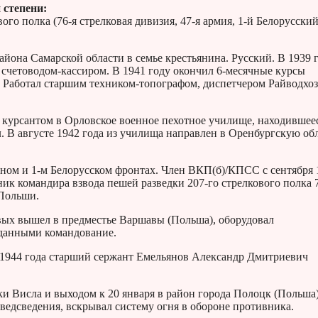
 степени:
го полка (76-я стрелковая дивизия, 47-я армия, 1-й Белорусски
айона Самарской области в семье крестьянина. Русский. В 1939 
л счетоводом-кассиром. В 1941 году окончил 6-месячные курсы
 Работал старшим техником-топографом, диспетчером Райводхоз
 курсантом в Орловское военное пехотное училище, находившее
. В августе 1942 года из училища направлен в Оренбургскую обл
дном и 1-м Белорусском фронтах. Член ВКП(б)/КПСС с сентября 
ик командира взвода пешей разведки 207-го стрелкового полка 
 Польши.
рвых вышел в предместье Варшавы (Польша), оборудовал
дданными командование.
я 1944 года старший сержант Емельянов Александр Дмитриевич
еки Висла и выходом к 20 января в район города Полоцк (Польша
едсведения, вскрывал систему огня в обороне противника.