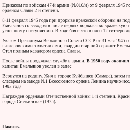
Приказом по войскам 47-й армии (№016/н) от 9 февраля 1945
орденом Славы 2-й степени.
8-11 февраля 1945 года при прорыве вражеской обороны на по
Емельянов со взводом в числе первых ворвался во вражескую 
успешному наступлению. В ходе боя взято в плен 12 гитлеровц
Указом Президиума Верховного Совета СССР от 31 мая 1945 год
гитлеровскими захватчиками, гвардии старший сержант Емель
Стал полным кавалером ордена Славы.
После войны продолжал службу в армии.
В 1950 году окончи
капитан Емельянов уволен в запас.
Вернулся на родину. Жил в городе Куйбышев (Самара), затем пе
слесарем на заводе №1 Всесоюзного ордена Ленина научно-иссл
1992 года.
Награжден орденами Отечественной войны 1-й степени, Красн
города Снежинска» (1975).
Память
.