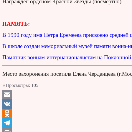
Награжден орденом Красной Звезды (посмертно).
ПАМЯТЬ:
В 1990 году имя Петра Еремеева присвоено средней 
В школе создан мемориальный музей памяти воина-и
Памятник воинам-интернационалистам на Поклонной 
Место захоронения посетила Елена Черданцева (г.Мос
⭐Просмотры:
105
Email
VK
Odnoklassniki