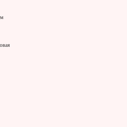
ом
овая