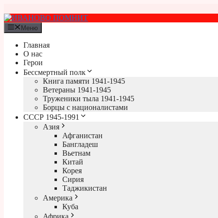
Перейти
к
содержимому
Меню
Главная
О нас
Герои
Бессмертный полк
Книга памяти 1941-1945
Ветераны 1941-1945
Труженики тыла 1941-1945
Борцы с националистами
СССР 1945-1991
Азия
Афганистан
Бангладеш
Вьетнам
Китай
Корея
Сирия
Таджикистан
Америка
Куба
Африка