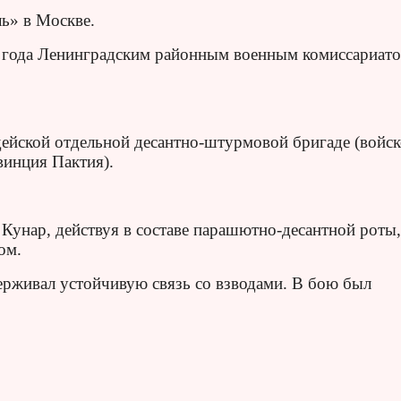
ь» в Москве.
 года Ленинградским районным военным комиссариат
дейской отдельной десантно-штурмовой бригаде (войск
винция Пактия).
Кунар, действуя в составе парашютно-десантной роты,
ом.
ерживал устойчивую связь со взводами. В бою был