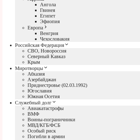
Ангола
Гвинея
Египет
Эфиопия
Европа
Венгрия
Чехословакия
Российская Федерация
СВО, Новороссия
Северный Кавказ
Крым
Миротворцы
Абхазия
Азербайджан
Приднестровье (02.03.1992)
Югославия
Южная Осетия
Служебный долг
Авиакатастрофы
ВМФ
Воины-пограничники
МВД/КГБ/ФСБ
Особый риск
Погибли в армии