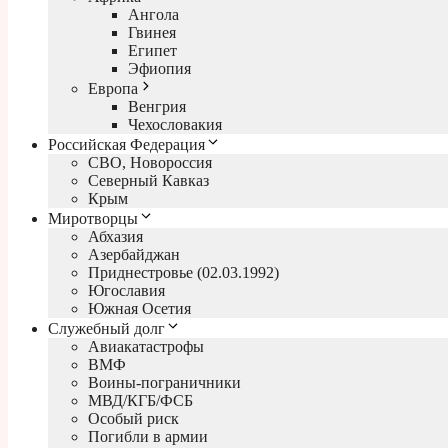
Ангола
Гвинея
Египет
Эфиопия
Европа
Венгрия
Чехословакия
Российская Федерация
СВО, Новороссия
Северный Кавказ
Крым
Миротворцы
Абхазия
Азербайджан
Приднестровье (02.03.1992)
Югославия
Южная Осетия
Служебный долг
Авиакатастрофы
ВМФ
Воины-пограничники
МВД/КГБ/ФСБ
Особый риск
Погибли в армии