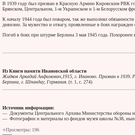
В 1939 году был призван в Красную Армию Кировским РВК го
Брянском, Центральном, 1-м Украинском и 1-м Белорусском фр
К началу 1944 года был поваром, так же выполнял обязанности
дивизии. За мужество и отвагу, проявленные в боях награжден
Погиб в боях при штурме Берлина 3 мая 1945 года. Похоронен 
Из Книги памяти Ивановской области
Жидков Аркадий Анфимович,1915, г. Иваново. Призван в 1939. Ря
Берлина, г. Шпандау, Германия.
(т. 1, с. 274)
Источник информации:
— Документы Центрального Архива Министерства обороны н
— Фотографии и материалы из фондов музея школы №38, ныне
⭐Просмотры:
196