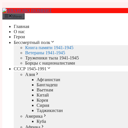
Перейти
к
содержимому
Меню
Главная
О нас
Герои
Бессмертный полк
Книга памяти 1941-1945
Ветераны 1941-1945
Труженики тыла 1941-1945
Борцы с националистами
СССР 1945-1991
Азия
Афганистан
Бангладеш
Вьетнам
Китай
Корея
Сирия
Таджикистан
Америка
Куба
Африка