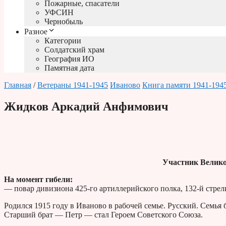
Пожарные, спасатели
УФСИН
Чернобыль
Разное
Категории
Солдатский храм
География ИО
Памятная дата
Главная
/
Ветераны 1941-1945
Иваново
Книга памяти 1941-194
Жидков Аркадий Анфимович
Участник Велико
На момент гибели:
— повар дивизиона 425-го артиллерийского полка, 132-й стре
Родился 1915 году в Иваново в рабочей семье. Русский. Семья 
Старший брат — Петр — стал Героем Советского Союза.