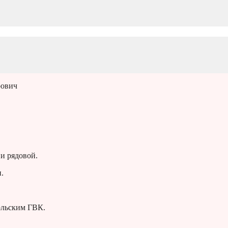
рович
и рядовой.
.
ольским ГВК.