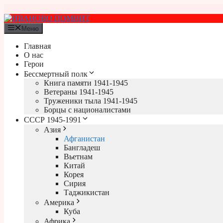
Перейти
к
содержимому
Меню
Главная
О нас
Герои
Бессмертный полк
Книга памяти 1941-1945
Ветераны 1941-1945
Труженики тыла 1941-1945
Борцы с националистами
СССР 1945-1991
Азия
Афганистан
Бангладеш
Вьетнам
Китай
Корея
Сирия
Таджикистан
Америка
Куба
Африка