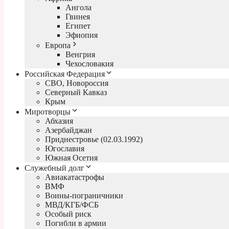
Ангола
Гвинея
Египет
Эфиопия
Европа
Венгрия
Чехословакия
Российская Федерация
СВО, Новороссия
Северный Кавказ
Крым
Миротворцы
Абхазия
Азербайджан
Приднестровье (02.03.1992)
Югославия
Южная Осетия
Служебный долг
Авиакатастрофы
ВМФ
Воины-пограничники
МВД/КГБ/ФСБ
Особый риск
Погибли в армии