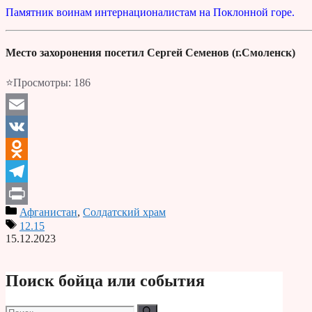
Памятник воинам интернационалистам на Поклонной горе.
Место захоронения посетил Сергей Семенов (г.Смоленск)
⭐Просмотры:
186
Email
VK
Odnoklassniki
Telegram
Афганистан
,
Солдатский храм
Print
12.15
15.12.2023
Поиск бойца или события
Поиск: