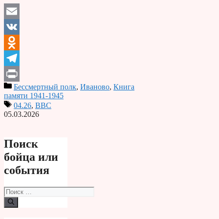
Email
VK
Odnoklassniki
Telegram
Бессмертный полк
,
Иваново
,
Книга
Print
памяти 1941-1945
04.26
,
ВВС
05.03.2026
Поиск
бойца или
события
Поиск: