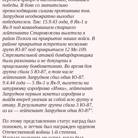
победы. В боях со значительно
превосходящими силами противника тов.
Запруднов неоднократно выходил
победителем. Так: 15.9.43 года, 8 Як-1 и
Як-9 под командованием старшего
лейтенанта Старокожева вылетела в
район Пологи на прикрытие наших войск. В
районе прикрытия встретили несколько
групп Ю-87 под прикрытием 12 Ме-109.
Стремительной атакой бомбардировщики
были разогнаны и не допущены к
прицельному бомбометанию. Во время боя
группа сбила 5 Ю-87, в том числе
лейтенант Запруднов сбил один Ю-87.
9.4.44 года — 5 Як-1 и Як-9, вылетели на
штурмовку аэродрома «Ички», лейтенант
Запруднов первым заметил аэродром и
выйдя вперед увлекая за собой всю группу в
атаку. В результате группа сбила 3 Ю-87,
из их — лейтенант Запруднов один Ю-87″.
По этому представлению статус наград был
понижен, и летчик был награжден орденом
Отечественной войны 1-й степени.
Награду получить не успел, когда был