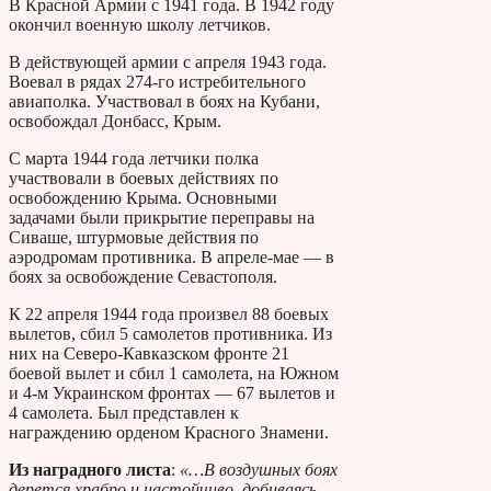
В Красной Армии с 1941 года. В 1942 году
окончил военную школу летчиков.
В действующей армии с апреля 1943 года.
Воевал в рядах 274-го истребительного
авиаполка. Участвовал в боях на Кубани,
освобождал Донбасс, Крым.
С марта 1944 года летчики полка
участвовали в боевых действиях по
освобождению Крыма. Основными
задачами были прикрытие переправы на
Сиваше, штурмовые действия по
аэродромам противника. В апреле-мае — в
боях за освобождение Севастополя.
К 22 апреля 1944 года произвел 88 боевых
вылетов, сбил 5 самолетов противника. Из
них на Северо-Кавказском фронте 21
боевой вылет и сбил 1 самолета, на Южном
и 4-м Украинском фронтах — 67 вылетов и
4 самолета. Был представлен к
награждению орденом Красного Знамени.
Из наградного листа
:
«…В воздушных боях
дерется храбро и настойчиво, добиваясь