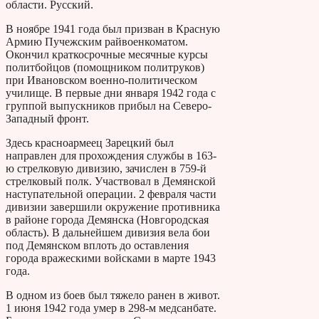
области. Русский.
В ноябре 1941 года был призван в Красную
Армию Пучежским райвоенкоматом.
Окончил краткосрочные месячные курсы
политбойцов (помощником политруков)
при Ивановском военно-политическом
училище. В первые дни января 1942 года с
группой выпускников прибыл на Северо-
Западный фронт.
Здесь красноармеец Зарецкий был
направлен для прохождения службы в 163-
ю стрелковую дивизию, зачислен в 759-й
стрелковый полк. Участвовал в Демянской
наступательной операции. 2 февраля части
дивизии завершили окружение противника
в районе города Демянска (Новгородская
область). В дальнейшем дивизия вела бои
под Демянском вплоть до оставления
города вражескими войсками в марте 1943
года.
В одном из боев был тяжело ранен в живот.
1 июня 1942 года умер в 298-м медсанбате.