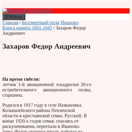
Перейти
к
содержимому
Меню
Главная
/
Бессмертный полк
Иваново
Книга памяти 1941-1945
/ Захаров Федор
Андреевич
Захаров Федор Андреевич
На время гибели:
летчик 1-й авиационной эскадрильи 20-го
истребительного авиационного полка,
старшина.
Родился в 1917 году в селе Названовка
Колышлейского района Пензенской
области в крестьянской семье. Русский. В
конце 1920-х годов семья, спасаясь от
раскулачивания, переехала в Иваново.
Здесь Федор окончил школу, работал на