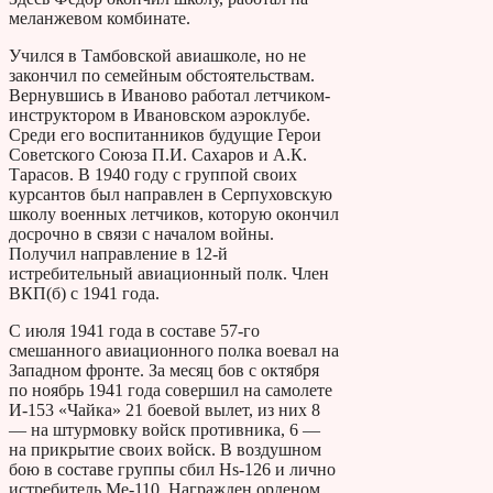
меланжевом комбинате.
Учился в Тамбовской авиашколе, но не
закончил по семейным обстоятельствам.
Вернувшись в Иваново работал летчиком-
инструктором в Ивановском аэроклубе.
Среди его воспитанников будущие Герои
Советского Союза П.И. Сахаров и А.К.
Тарасов. В 1940 году с группой своих
курсантов был направлен в Серпуховскую
школу военных летчиков, которую окончил
досрочно в связи с началом войны.
Получил направление в 12-й
истребительный авиационный полк. Член
ВКП(б) с 1941 года.
С июля 1941 года в составе 57-го
смешанного авиационного полка воевал на
Западном фронте. За месяц бов с октября
по ноябрь 1941 года совершил на самолете
И-153 «Чайка» 21 боевой вылет, из них 8
— на штурмовку войск противника, 6 —
на прикрытие своих войск. В воздушном
бою в составе группы сбил Hs-126 и лично
истребитель Ме-110. Награжден орденом