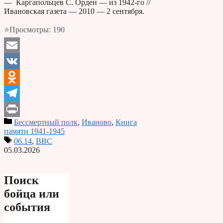
— Каргапольцев С. Орден — из 1942-го //
Ивановская газета — 2010 — 2 сентября.
⭐Просмотры:
190
Email
VK
Odnoklassniki
Telegram
Бессмертный полк
,
Иваново
,
Книга
Print
памяти 1941-1945
06.14
,
ВВС
05.03.2026
Поиск
бойца или
события