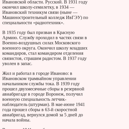
Ивановской области. Русский. В 1931 году
окончил школу-семилетку, в 1934 —
Ивановский техникум связи (ныне —
Машиностроительный колледж ИвГЭУ) по
специальности «радиотехник».
В 1935 году был призван в Красную
Армию. Службу проходил в частях связи в
Военно-воздушных силах Московского
военного округа. Окончил школу младших
командиров, стал командиром отделения
связистов, страшим радистом. В 1937 году
уволен в запас.
Жил и работал в городе Иваново: в
Ивановском трамвайном управлении
начальником службы тока. В 1939 году
прошел двухмесячные сборы в резервной
авиабригаде в городе Воронеж, получил
военную специальность летчик-
наблюдатель (штурман). В мае-июне 1941
года прошел сборы в 63-й скоростной
авиабригад, вернулся домой за 5 дней до
начала войны.