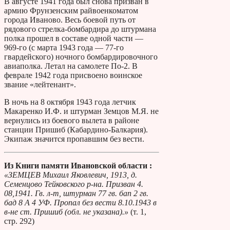
В августе 1941 года был снова призван в
армию Фрунзенским райвоенкоматом
города Иваново. Весь боевой путь от
рядового стрелка-бомбардира до штурмана
полка прошел в составе одной части —
969-го (с марта 1943 года — 77-го
гвардейского) ночного бомбардировочного
авиаполка. Летал на самолете По-2. В
феврале 1942 года присвоено воинское
звание «лейтенант».
В ночь на 8 октября 1943 года летчик
Макаренко И.Ф. и штурман Земцов М.Я. не
вернулись из боевого вылета в районе
станции Пришиб (Кабардино-Балкария).
Экипаж значится пропавшим без вести.
Из Книги памяти Ивановской области :
«ЗЕМЦЕВ Михаил Яковлевич, 1913, д.
Семенцово Тейковского р-на. Призван 4.
08,1941. Гв. л-т, штурман 77 гв. бап 2 гв.
бад 8 А 4 УФ. Пропал без вести 8.10.1943 в
в-не ст. Пришиб (обл. не указана).»
(т. 1,
стр. 292)