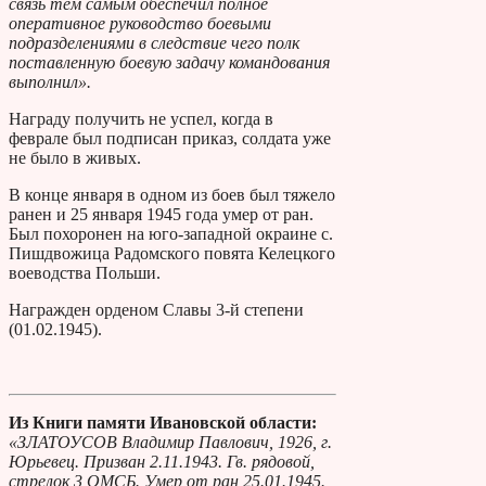
связь тем самым обеспечил полное
оперативное руководство боевыми
подразделениями в следствие чего полк
поставленную боевую задачу командования
выполнил».
Награду получить не успел, когда в
феврале был подписан приказ, солдата уже
не было в живых.
В конце января в одном из боев был тяжело
ранен и 25 января 1945 года умер от ран.
Был похоронен на юго-западной окраине с.
Пишдвожица Радомского повята Келецкого
воеводства Польши.
Награжден орденом Славы 3-й степени
(01.02.1945).
Из Книги памяти Ивановской области:
«ЗЛАТОУСОВ Владимир Павлович, 1926, г.
Юрьевец. Призван 2.11.1943. Гв. рядовой,
стрелок 3 ОМСБ. Умер от ран 25.01.1945.