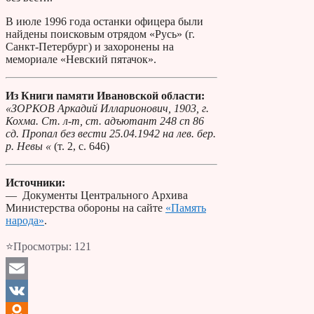
В июле 1996 года останки офицера были
найдены поисковым отрядом «Русь» (г.
Санкт-Петербург) и захоронены на
мемориале «Невский пятачок».
Из Книги памяти Ивановской области:
«ЗОРКОВ Аркадий Илларионович, 1903, г.
Кохма. Ст. л-т, ст. адъютант 248 сп 86
сд. Пропал без вести 25.04.1942 на лев. бер.
р. Невы «
(т. 2, с. 646)
Источники:
— Документы Центрального Архива
Министерства обороны на сайте
«Память
народа»
.
⭐Просмотры:
121
Email
VK