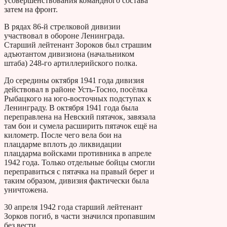
усовершенствования командного состава
затем на фронт.
В рядах 86-й стрелковой дивизии
участвовал в обороне Ленинграда.
Старший лейтенант Зороков был страшим
адъютантом дивизиона (начальником
штаба) 248-го артиллерийского полка.
До середины октября 1941 года дивизия
действовал в районе Усть-Тосно, посёлка
Рыбацкого на юго-восточных подступах к
Ленинграду. В октября 1941 года была
переправлена на Невский пятачок, завязала
там бои и сумела расширить пятачок ещё на
километр. После чего вела бои на
плацдарме вплоть до ликвидации
плацдарма войсками противника в апреле
1942 года. Только отдельные бойцы смогли
переправиться с пятачка на правый берег и
таким образом, дивизия фактически была
уничтожена.
30 апреля 1942 года старший лейтенант
Зорков погиб, в части значился пропавшим
без вести.