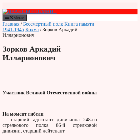
Перейти
к
содержимому
Меню
Главная
/
Бессмертный полк
Книга памяти
1941-1945
Кохма
/ Зорков Аркадий
Илларионович
Зорков Аркадий
Илларионович
Участник Великой Отечественной войны
На момент гибели
— старший адъютант дивизиона 248-го
стрелкового полка 86-й стрелковой
дивизии, старший лейтенант.