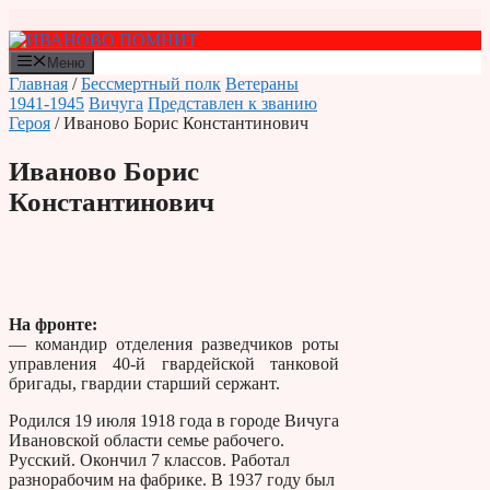
Перейти
к
содержимому
Меню
Главная
/
Бессмертный полк
Ветераны
1941-1945
Вичуга
Представлен к званию
Героя
/ Иваново Борис Константинович
Иваново Борис
Константинович
На фронте:
— командир отделения разведчиков роты
управления 40-й гвардейской танковой
бригады, гвардии старший сержант.
Родился 19 июля 1918 года в городе Вичуга
Ивановской области семье рабочего.
Русский. Окончил 7 классов. Работал
разнорабочим на фабрике. В 1937 году был