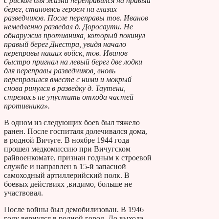
с риском для жизни переправился на правый
берег, становясь героем на глазах
разведчиков. После переправы тов. Иванов
немедленно разведал д. Доросаути. Не
обнаружив противника, который покинул
правый берег Днестра, увидя начало
переправы наших войск, тов. Иванов
быстро пригнал на левый берег две лодки
для переправы разведчиков, вновь
переправился вместе с ними и мокрый
снова ринулся в разведку д. Таутени,
стремясь не упустить отхода частей
противника».
В одном из следующих боев был тяжело
ранен. После госпиталя долечивался дома,
в родной Вичуге. В ноябре 1944 года
прошел медкомиссию при Вичугском
райвоенкомате, признан годным к строевой
службе и направлен в 15-й запасной
самоходный артиллерийский полк. В
боевых действиях ,видимо, больше не
участвовал.
После войны был демобилизован. В 1946
году вернулся в родной город. До выхода