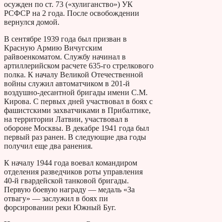
осужден по ст. 73 («хулиганство») УК
РСФСР на 2 года. После освобождении
вернулся домой.
В сентябре 1939 года был призван в
Красную Армию Вичугским
райвоенкоматом. Службу начинал в
артиллерийском расчете 635-го стрелкового
полка. К началу Великой Отечественной
войны служил автоматчиком в 201-й
воздушно-десантной бригады имени С.М.
Кирова. С первых дней участвовал в боях с
фашистскими захватчиками в Прибалтике,
на территории Латвии, участвовал в
обороне Москвы. В декабре 1941 года был
первый раз ранен. В следующие два годы
получил еще два ранения.
К началу 1944 года воевал командиром
отделения разведчиков роты управления
40-й гвардейской танковой бригады.
Первую боевую награду — медаль «За
отвагу» — заслужил в боях пи
форсировании реки Южный Буг.