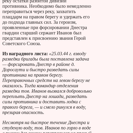
реку остатки разбитой дивизии
противника. Необходимо было немедленно
переправиться через реку, захватить
плацдарм на правом берегу и удержать его
до подхода главных сил. За героизм,
проявленные при форсировании Днестра
гвардии старший сержант Иванов был
представлен к присвоению звания Герой
Советского Союза.
Из наградного листа:
«25.03.44 г. взводу
разведки бригады была поставлена задача
— форсировать Днестр в районе д.
Доросаути и быстро разведать силы
противника на правом берегу.
Переправочных средств на левом берегу не
оказалось. Тогда командир отделения
разведки тов. Иванов вызвался добровольно
переплыть Днестр на лошади, разведать
силы противника и доставить лодки с
правого берега, — и смело ринулся в воду,
презирая опасность.
Несмотря на быстрое течение Днестра и
студеную воду, тов. Иванов по горло в воде