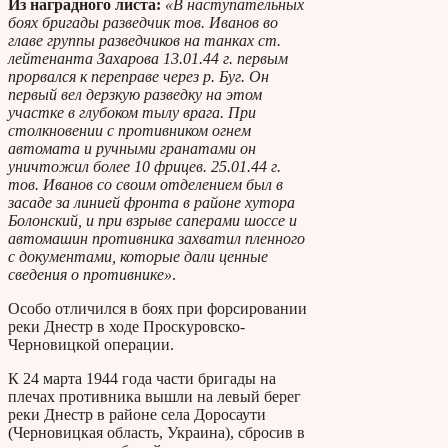
Из наградного листа:
«В наступательных
боях бригады разведчик тов. Иванов во
главе группы разведчиков на танках ст.
лейтенанта Захарова 13.01.44 г. первым
прорвался к переправе через р. Буг. Он
первый вел дерзкую разведку на этом
участке в глубоком тылу врага. При
столкновении с противником огнем
автомата и ручными гранатами он
уничтожил более 10 фрицев. 25.01.44 г.
тов. Иванов со своим отделением был в
засаде за линией фронта в районе хутора
Болонский, и при взрыве саперами шоссе и
автомашин противника захватил пленного
с документами, которые дали ценные
сведения о противнике»
.
Особо отличился в боях при форсировании
реки Днестр в ходе Проскуровско-
Черновицкой операции.
К 24 марта 1944 года части бригады на
плечах противника вышли на левый берег
реки Днестр в районе села Доросаути
(Черновицкая область, Украина), сбросив в