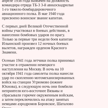
апреле 1938 года назначен на должность
командира отряда ТБ-3 3-й авиаэскадрильи
1-го тяжело-бомбардировочного
авиационного полка. В мае 1940 года
присвоено воинское звание капитан.
С первых дней Великой Отечественной
войны участвовал в боевых действиях, в
нанесении бомбовых ударов по врагу.
Только за первые три недели боев капитан
Ильинский произвел 12 ночных боевых
вылетов, награжден орденом Красного
Знамени.
Осенью 1941 года летчики полка принимал
участие в отражении немецкого
наступления на Москву. В ночь на 10
октября 1941 года самолеты полка нанесли
удар по скоплению мотомеханизированных
войск на станции Угрюмово (южнее
Юхнова), в следующую ночь они бомбили
неприятеля юго-восточнее Вязьмы и
сбрасывали горючее окруженным войскам,
а затем переключились на атаку занятых
немцами аэродромов Боровское, Шаталово