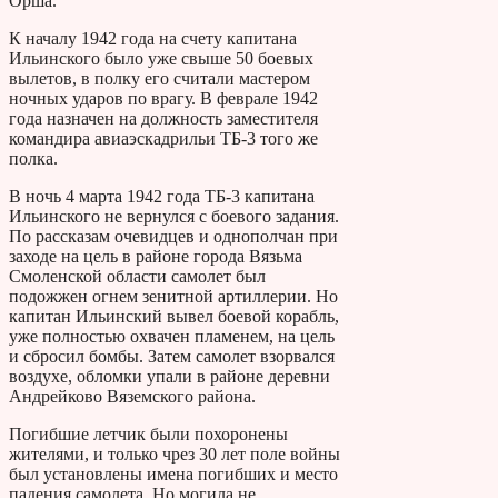
Орша.
К началу 1942 года на счету капитана
Ильинского было уже свыше 50 боевых
вылетов, в полку его считали мастером
ночных ударов по врагу. В феврале 1942
года назначен на должность заместителя
командира авиаэскадрильи ТБ-3 того же
полка.
В ночь 4 марта 1942 года ТБ-3 капитана
Ильинского не вернулся с боевого задания.
По рассказам очевидцев и однополчан при
заходе на цель в районе города Вязьма
Смоленской области самолет был
подожжен огнем зенитной артиллерии. Но
капитан Ильинский вывел боевой корабль,
уже полностью охвачен пламенем, на цель
и сбросил бомбы. Затем самолет взорвался
воздухе, обломки упали в районе деревни
Андрейково Вяземского района.
Погибшие летчик были похоронены
жителями, и только чрез 30 лет поле войны
был установлены имена погибших и место
падения самолета. Но могила не