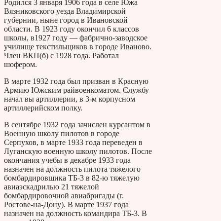
Родился 3 января 1906 года в селе Южа
Вязниковского уезда Владимирской
губернии, ныне город в Ивановской
области. В 1923 году окончил 6 классов
школы, в1927 году — фабрично-заводское
училище текстильщиков в городе Иваново.
Член ВКП(б) с 1928 года. Работал
шофером.
В марте 1932 года был призван в Красную
Армию Южским райвоенкоматом. Службу
начал вы артиллерии, в 3-м корпусном
артиллерийском полку.
В сентябре 1932 года зачислен курсантом в
Военную школу пилотов в городе
Серпухов, в марте 1933 года переведен в
Луганскую военную школу пилотов. После
окончания учебы в декабре 1933 года
назначен на должность пилота тяжелого
бомбардировщика ТБ-3 в 82-ю тяжелую
авиаэскадрилью 21 тяжелой
бомбардировочной авиабригады (г.
Ростове-на-Дону). В марте 1937 года
назначен на должность командира ТБ-3. В