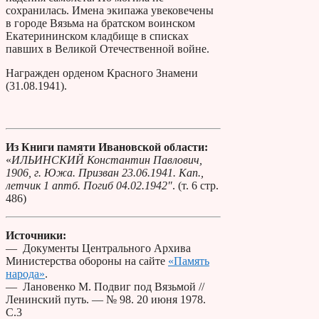
сохранилась. Имена экипажа увековечены
в городе Вязьма на братском воинском
Екатерининском кладбище в списках
павших в Великой Отечественной войне.
Награжден орденом Красного Знамени
(31.08.1941).
Из Книги памяти Ивановской области:
«
ИЛЬИНСКИЙ Константин Павлович,
1906, г. Южа. Призван 23.06.1941. Кап.,
летчик 1 аптб. Погиб 04.02.1942″
. (т. 6 стр.
486)
Источники:
— Документы Центрального Архива
Министерства обороны на сайте
«Память
народа»
.
— Лановенко М. Подвиг под Вязьмой //
Ленинский путь. — № 98. 20 июня 1978.
С.3