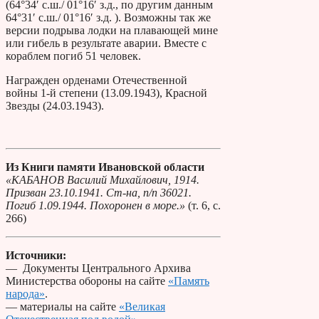
(64°34′ с.ш./ 01°16′ з.д., по другим данным
64°31′ с.ш./ 01°16′ з.д. ). Возможны так же
версии подрыва лодки на плавающей мине
или гибель в результате аварии. Вместе с
кораблем погиб 51 человек.
Награжден орденами Отечественной
войны 1-й степени (13.09.1943), Красной
Звезды (24.03.1943).
Из Книги памяти Ивановской области
«КАБАНОВ Василий Михайлович, 1914.
Призван 23.10.1941. Ст-на, п/п 36021.
Погиб 1.09.1944. Похоронен в море.»
(т. 6, с.
266)
Источники:
— Документы Центрального Архива
Министерства обороны на сайте
«Память
народа»
.
— материалы на сайте
«Великая