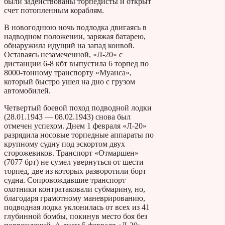
были задействованы торпедисты и открыт
счет потопленным кораблям.
В новогоднюю ночь подлодка двигаясь в
надводном положении, заряжая батарею,
обнаружила идущий на запад конвой.
Оставаясь незамеченной, «Л-20» с
дистанции 6-8 кбт выпустила 6 торпед по
8000-тонному транспорту «Муанса»,
который быстро ушел на дно с грузом
автомобилей.
Четвертый боевой поход подводной лодки
(28.01.1943 — 08.02.1943) снова был
отмечен успехом. Днем 1 февраля «Л-20»
разрядила носовые торпедные аппараты по
крупному судну под эскортом двух
сторожевиков. Транспорт «Отмаршен»
(7077 брт) не сумел увернуться от шести
торпед, две из которых разворотили борт
судна. Сопровождавшие транспорт
охотники контратаковали субмарину, но,
благодаря грамотному маневрированию,
подводная лодка уклонилась от всех из 41
глубинной бомбы, покинув место боя без