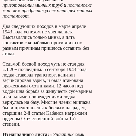
приготовлении минных труб и постановке
мин, чем предрешил успех четырех минных
постановок».
Два следующих походов в марте-апреле
1943 года успехом не увенчались.
Выставлялись только мины, а пять
контактов с кораблями противника по
разным причинам пришлось оставить без
атаки.
Седьмой боевой поход чуть не стал для
«Л-20» последним. 5 сентября 1943 года
лодка атаковал транспорт, капитан
зафиксировал взрыв, и была атакована
вражескими охотниками. 12 часов под
водой шла борьба за живучесть субмарины
и сильными повреждениями лодка
вернулась на базу. Многие члены экипажа
были представлены к боевым наградам,
старшина 2-й статьи Кабанов награжден
орденом Отечественной войны 1-й
степени.
Из наградного листа:
«Участник семи