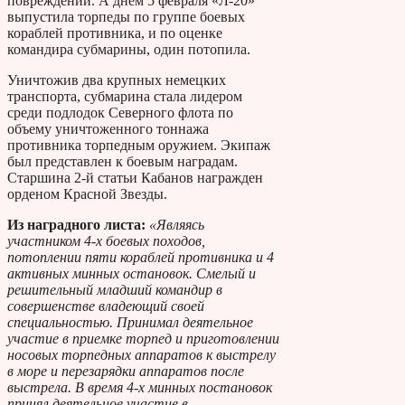
повреждений. А днем 5 февраля «Л-20»
выпустила торпеды по группе боевых
кораблей противника, и по оценке
командира субмарины, один потопила.
Уничтожив два крупных немецких
транспорта, субмарина стала лидером
среди подлодок Северного флота по
объему уничтоженного тоннажа
противника торпедным оружием. Экипаж
был представлен к боевым наградам.
Старшина 2-й статьи Кабанов награжден
орденом Красной Звезды.
Из наградного листа:
«Являясь
участником 4-х боевых походов,
потоплении пяти кораблей противника и 4
активных минных остановок. Смелый и
решительный младший командир в
совершенстве владеющий своей
специальностью. Принимал деятельное
участие в приемке торпед и приготовлении
носовых торпедных аппаратов к выстрелу
в море и перезарядки аппаратов после
выстрела. В время 4-х минных постановок
принял деятельное участие в