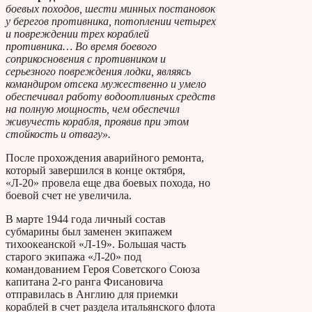
боевых походов, шести минных постановок
у берегов противника, потоплении четырех
и повреждении трех кораблей
противника… Во время боевого
соприкосновения с противником и
серьезного повреждения лодки, являясь
командиром отсека мужественно и умело
обеспечивал работу водоотливных средств
на полную мощность, чем обеспечил
живучесть корабля, проявив при этом
стойкость и отвагу».
После прохождения аварийного ремонта,
который завершился в конце октября,
«Л-20» провела еще два боевых похода, но
боевой счет не увеличила.
В марте 1944 года личный состав
субмарины был заменен экипажем
тихоокеанской «Л-19». Большая часть
старого экипажа «Л-20» под
командованием Героя Советского Союза
капитана 2-го ранга Фисановича
отправилась в Англию для приемки
кораблей в счет раздела итальянского флота