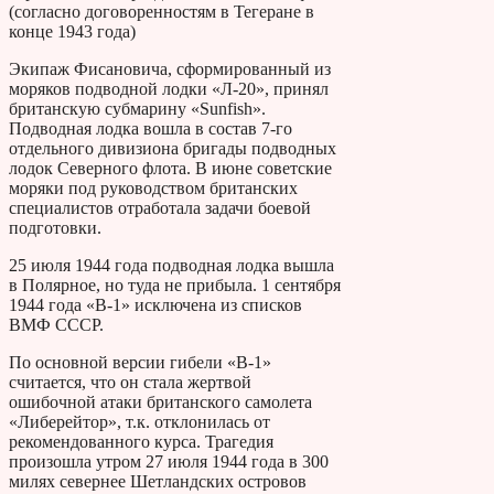
(согласно договоренностям в Тегеране в
конце 1943 года)
Экипаж Фисановича, сформированный из
моряков подводной лодки «Л-20», принял
британскую субмарину «Sunfish».
Подводная лодка вошла в состав 7-го
отдельного дивизиона бригады подводных
лодок Северного флота. В июне советские
моряки под руководством британских
специалистов отработала задачи боевой
подготовки.
25 июля 1944 года подводная лодка вышла
в Полярное, но туда не прибыла. 1 сентября
1944 года «В-1» исключена из списков
ВМФ СССР.
По основной версии гибели «В-1»
считается, что он стала жертвой
ошибочной атаки британского самолета
«Либерейтор», т.к. отклонилась от
рекомендованного курса. Трагедия
произошла утром 27 июля 1944 года в 300
милях севернее Шетландских островов