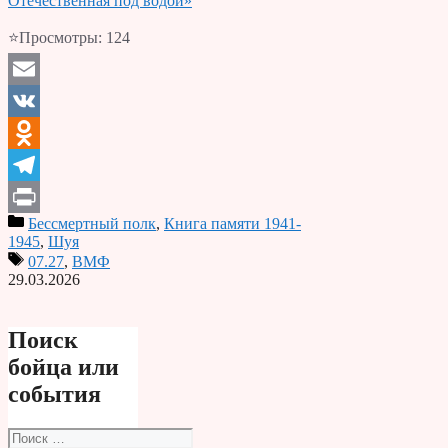
Отечественная под водой»
⭐Просмотры:
124
Email
VK
Odnoklassniki
Telegram
Бессмертный полк
,
Книга памяти 1941-
Print
1945
,
Шуя
07.27
,
ВМФ
29.03.2026
Поиск
бойца или
события
Поиск: