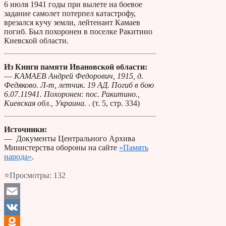
6 июля 1941 годы при вылете на боевое
задание самолет потерпел катастрофу,
врезался кучу земли, лейтенант Камаев
погиб. Был похоронен в поселке Ракитино
Киевской области.
Из Книги памяти Ивановской области:
—
КАМАЕВ Андрей Федорович, 1915, д.
Федяково. Л-т, летчик. 19 АД. Погиб в бою
6.07.11941. Похоронен: пос. Ракитино.,
Киевская обл., Украина.
. (т. 5, стр. 334)
Источники:
— Документы Центрального Архива
Министерства обороны на сайте
«Память
народа»
.
⭐Просмотры:
132
Email
VK