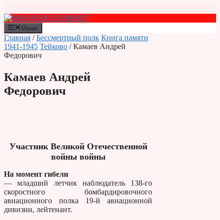
Перейти
к
содержимому
Меню
Главная
/
Бессмертный полк
Книга памяти
1941-1945
Тейково
/ Камаев Андрей
Федорович
Камаев Андрей
Федорович
Участник Великой Отечественной
войны войны
На момент гибели
— младший летчик наблюдатель 138-го
скоростного бомбардировочного
авиационного полка 19-й авиационной
дивизии, лейтенант.