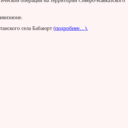
тической операции на территории Северо-Кавказского
ивизионе.
станского села Бабаюрт
(подробнее…).