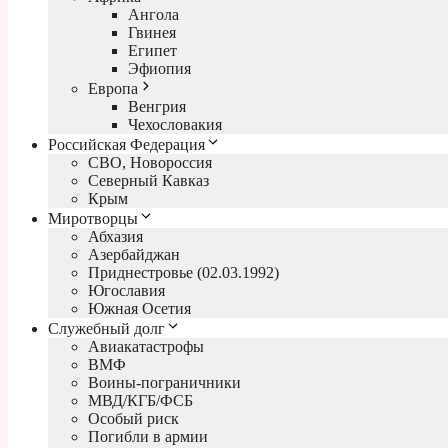
Ангола
Гвинея
Египет
Эфиопия
Европа
Венгрия
Чехословакия
Российская Федерация
СВО, Новороссия
Северный Кавказ
Крым
Миротворцы
Абхазия
Азербайджан
Приднестровье (02.03.1992)
Югославия
Южная Осетия
Служебный долг
Авиакатастрофы
ВМФ
Воины-пограничники
МВД/КГБ/ФСБ
Особый риск
Погибли в армии