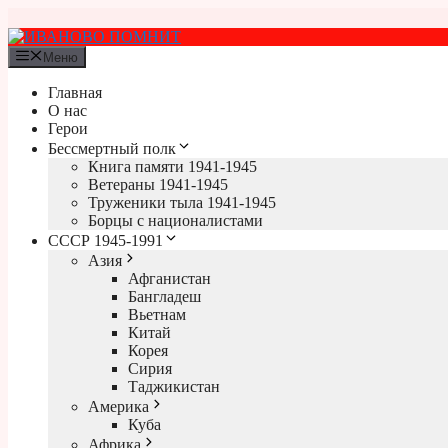
Перейти
к
содержимому
Меню
Главная
О нас
Герои
Бессмертный полк
Книга памяти 1941-1945
Ветераны 1941-1945
Труженики тыла 1941-1945
Борцы с националистами
СССР 1945-1991
Азия
Афганистан
Бангладеш
Вьетнам
Китай
Корея
Сирия
Таджикистан
Америка
Куба
Африка