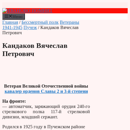
Перейти
к
содержимому
Меню
Главная
/
Бессмертный полк
Ветераны
1941-1945
Пучеж
/ Кандаков Вячеслав
Петрович
Кандаков Вячеслав
Петрович
Ветеран Великой Отечественной войны
кавалер орденов Славы 2 и 3-й степени
На фронте:
— автоматчик, заряжающий орудия 240-го
стрелкового полка 117-й стрелковой
дивизии, младший сержант.
Родился в 1925 году в Пучежском районе