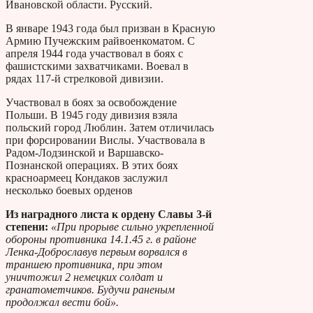
Ивановской области. Русский.
В январе 1943 года был призван в Красную
Армию Пучежским райвоенкоматом. С
апреля 1944 года участвовал в боях с
фашистскими захватчиками. Воевал в
рядах 117-й стрелковой дивизии.
Участвовал в боях за освобождение
Польши. В 1945 году дивизия взяла
польский город Люблин. Затем отличилась
при форсировании Вислы. Участвовала в
Радом-Лодзинской и Варшавско-
Познанской операциях. В этих боях
красноармеец Кондаков заслужил
несколько боевых орденов
Из наградного листа к ордену Славы 3-й
степени:
«При прорыве сильно укрепленной
обороны противника 14.1.45 г. в районе
Ленка-Доброславув первым ворвался в
траншею противника, при этом
уничтожил 2 немецких солдат и
гранатометчиков. Будучи раненым
продолжал вести бой».