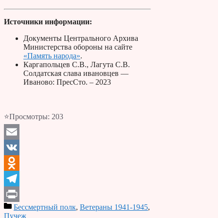
Источники информации:
Документы Центрального Архива
Министерства обороны на сайте
«Память народа»
.
Каргапольцев С.В., Лагута С.В.
Солдатская слава ивановцев —
Иваново: ПресСто. – 2023
⭐Просмотры:
203
Email
VK
Odnoklassniki
Telegram
Бессмертный полк
,
Ветераны 1941-1945
,
Print
Пучеж