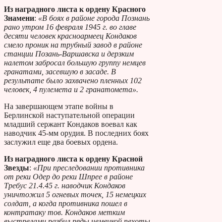
Из наградного листа к ордену Красного
Знамени
:
«В боях в районе города Познань
рано утром 16 февраля 1945 г. во главе
десяти человек красноармеец Кондаков
смело проник на трубный завод в районе
станции Позань-Варшавска и дерзким
налетом забросал большую группу немцев
гранатами, засевшую в засаде. В
результате было захвачено пленных 102
человек, 4 пулемета и 2 гранатомета».
На завершающем этапе войны в
Берлинской наступательной операции
младший сержант Кондаков воевал как
наводчик 45-мм орудия. В последних боях
заслужил еще два боевых ордена.
Из наградного листа к ордену Красной
Звезды
:
«При преследовании противника
от реки Одер до реки Шпрее в районе
Требус 21.4.45 г. наводчик Кондаков
уничтожил 5 огневых точек, 15 немецких
солдат, а когда противника пошел в
контратаку тов. Кондаков метким
выстрелами разбил ряды немецкой пехоты,