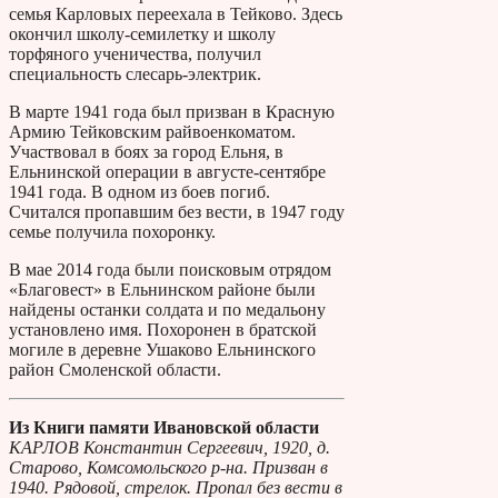
семья Карловых переехала в Тейково. Здесь
окончил школу-семилетку и школу
торфяного ученичества, получил
специальность слесарь-электрик.
В марте 1941 года был призван в Красную
Армию Тейковским райвоенкоматом.
Участвовал в боях за город Ельня, в
Ельнинской операции в августе-сентябре
1941 года. В одном из боев погиб.
Считался пропавшим без вести, в 1947 году
семье получила похоронку.
В мае 2014 года были поисковым отрядом
«Благовест» в Ельнинском районе были
найдены останки солдата и по медальону
установлено имя. Похоронен в братской
могиле в деревне Ушаково Ельнинского
район Смоленской области.
Из Книги памяти Ивановской области
КАРЛОВ Константин Сергеевич, 1920, д.
Старово, Комсомольского р-на. Призван в
1940. Рядовой, стрелок. Пропал без вести в