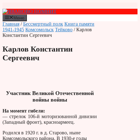
Перейти
к
содержимому
Меню
Главная
/
Бессмертный полк
Книга памяти
1941-1945
Комсомольск
Тейково
/ Карлов
Константин Сергеевич
Карлов Константин
Сергеевич
Участник Великой Отечественной
войны войны
На момент гибели:
— стрелок 106-й моторизованной дивизии
(Западный фронт), красноармеец.
Родился в 1920 г. в д. Старово, ныне
Комсомольского района. В 1930-е годы