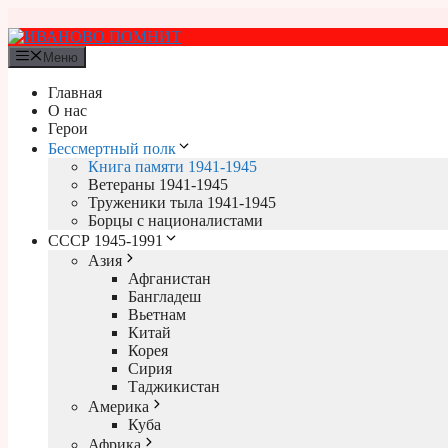
Перейти
к
содержимому
Меню
Главная
О нас
Герои
Бессмертный полк
Книга памяти 1941-1945
Ветераны 1941-1945
Труженики тыла 1941-1945
Борцы с националистами
СССР 1945-1991
Азия
Афганистан
Бангладеш
Вьетнам
Китай
Корея
Сирия
Таджикистан
Америка
Куба
Африка