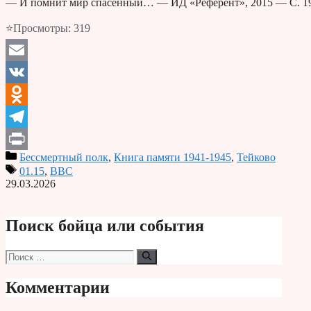
— И помнит мир спасенный… — ИД «Референт», 2015 — С. 1
⭐Просмотры:
319
Email
VK
Odnoklassniki
Telegram
Бессмертный полк
,
Книга памяти 1941-1945
,
Тейково
Print
01.15
,
ВВС
29.03.2026
Поиск бойца или события
Поиск:
Комментарии