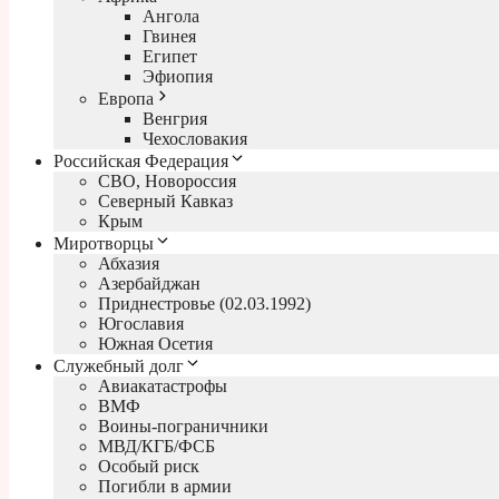
Ангола
Гвинея
Египет
Эфиопия
Европа
Венгрия
Чехословакия
Российская Федерация
СВО, Новороссия
Северный Кавказ
Крым
Миротворцы
Абхазия
Азербайджан
Приднестровье (02.03.1992)
Югославия
Южная Осетия
Служебный долг
Авиакатастрофы
ВМФ
Воины-пограничники
МВД/КГБ/ФСБ
Особый риск
Погибли в армии