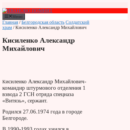
Перейти
к
содержимому
Меню
Главная
/
Белгородская область
Солдатский
храм
/ Кисиленко Александр Михайлович
Кисиленко Александр
Михайлович
исиленко Александр Михайлович-
К
командир штурмового отделения 1
взвода 2 ГСН отряда спецназа
«Витязь», сержант.
Родился 27.06.1974 года в городе
Белгороде.
В 1990-1993 годах учился в