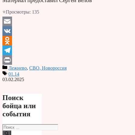
Материал предоставил Сергей Белов
⭐Просмотры:
135
Email
VK
Odnoklassniki
Telegram
Лежнево
,
СВО, Новороссия
Print
01.14
03.02.2025
Поиск
бойца или
события
Поиск: