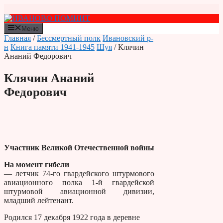
Перейти
к
содержимому
Меню
Главная
/
Бессмертный полк
Ивановский р-
н
Книга памяти 1941-1945
Шуя
/ Клячин
Ананий Федорович
Клячин Ананий
Федорович
Участник Великой Отечественной войны
На момент гибели
— летчик 74-го гвардейского штурмового
авиационного полка 1-й гвардейской
штурмовой авиационной дивизии,
младший лейтенант.
Родился 17 декабря 1922 года в деревне