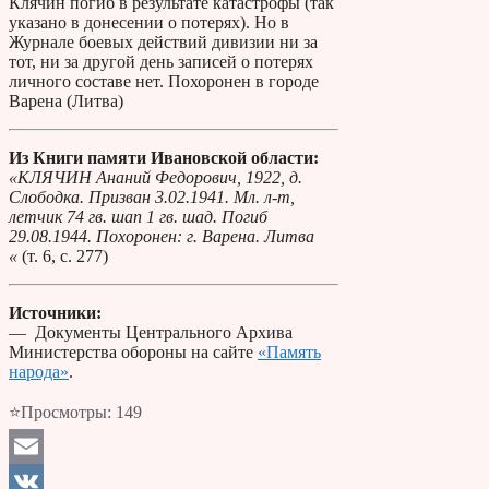
Клячин погиб в результате катастрофы (так
указано в донесении о потерях). Но в
Журнале боевых действий дивизии ни за
тот, ни за другой день записей о потерях
личного составе нет. Похоронен в городе
Варена (Литва)
Из Книги памяти Ивановской области:
«КЛЯЧИН Ананий Федорович, 1922, д.
Слободка. Призван 3.02.1941. Мл. л-т,
летчик 74 гв. шап 1 гв. шад. Погиб
29.08.1944. Похоронен: г. Варена. Литва
«
(т. 6, с. 277)
Источники:
— Документы Центрального Архива
Министерства обороны на сайте
«Память
народа»
.
⭐Просмотры:
149
Email