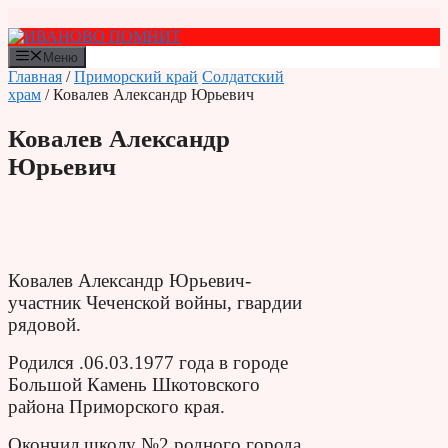
Перейти
к
содержимому
Меню
Главная
/
Приморский край
Солдатский
храм
/ Ковалев Александр Юрьевич
Ковалев Александр
Юрьевич
Ковалев Александр Юрьевич-
участник Чеченской войны, гвардии
рядовой.
Родился .06.03.1977 года в городе
Большой Камень Шкотовского
района Приморского края.
Окончил школу №2 родного города.