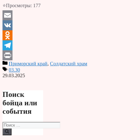
⭐Просмотры:
177
Email
VK
Odnoklassniki
Telegram
Приморский край
,
Солдатский храм
Print
03.30
29.03.2025
Поиск
бойца или
события
Поиск: