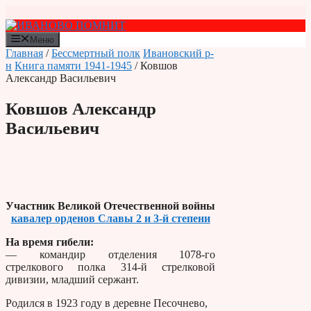
Перейти
к
содержимому
Меню
Главная
/
Бессмертный полк
Ивановский р-
н
Книга памяти 1941-1945
/ Ковшов
Александр Васильевич
Ковшов Александр
Васильевич
Участник Великой Отечественной войны
кавалер орденов Славы 2 и 3-й степени
На время гибели:
— командир отделения 1078-го
стрелкового полка 314-й стрелковой
дивизии, младший сержант.
Родился в 1923 году в деревне Песочнево,