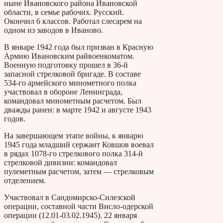
ныне Ивановского района Ивановской
области, в семье рабочих. Русский.
Окончил 6 классов. Работал слесарем на
одном из заводов в Иваново.
В январе 1942 года был призван в Красную
Армию Ивановским райвоенкоматом.
Военную подготовку прошел в 36-й
запасной стрелковой бригаде. В составе
534-го армейского минометного полка
участвовал в обороне Ленинграда,
командовал минометным расчетом. Был
дважды ранен: в марте 1942 и августе 1943
годов.
На завершающем этапе войны, к январю
1945 года младший сержант Ковшов воевал
в рядах 1078-го стрелкового полка 314-й
стрелковой дивизии: командовал
пулеметным расчетом, затем — стрелковым
отделением.
Участвовал в Сандомирско-Силезской
операции, составной части Висло-одерской
операции (12.01-03.02.1945). 22 января