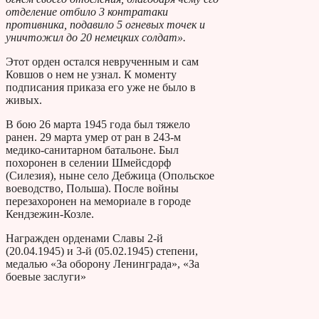
отделение отбило 3 контратаки
противника, подавило 5 огневых точек и
уничтожил до 20 немецких солдат».
Этот орден остался неврученным и сам
Ковшов о нем не узнал. К моменту
подписания приказа его уже не было в
живых.
В бою 26 марта 1945 года был тяжело
ранен. 29 марта умер от ран в 243-м
медико-санитарном батальоне. Был
похоронен в селении Шмейсдорф
(Силезия), ныне село Дебжица (Опольское
воеводство, Польша). После войны
перезахоронен на мемориале в городе
Кендзежин-Козле.
Награжден орденами Славы 2-й
(20.04.1945) и 3-й (05.02.1945) степени,
медалью «За оборону Ленинграда», «За
боевые заслуги»