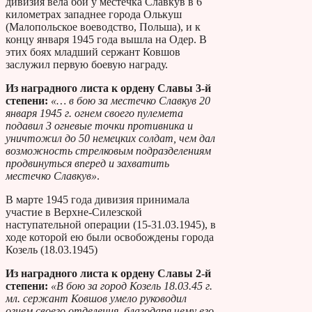
дивизия вела бои у местечка Славкув в 6
километрах западнее города Олькуш
(Малопольское воеводство, Польша), и к
концу января 1945 года вышла на Одер. В
этих боях младший сержант Ковшов
заслужил первую боевую награду.
Из наградного листа к ордену Славы 3-й
степени:
«… в бою за местечко Славкув 20
января 1945 г. огнем своего пулемета
подавил 3 огневые точки противника и
уничтожил до 50 немецких солдат, чем дал
возможность стрелковым подразделениям
продвинуться вперед и захватить
местечко Славкув»
.
В марте 1945 года дивизия принимала
участие в Верхне-Силезской
наступательной операции (15-31.03.1945), в
ходе которой ею были освобождены города
Козель (18.03.1945)
Из наградного листа к ордену Славы 2-й
степени:
«В бою за город Козель 18.03.45 г.
мл. сержант Ковшов умело руководил
огнем своего отделения, благодаря чему его